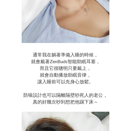
通常我在躺著準備入睡的時候，
就會戴著ZenBuds智能助眠耳塞，
而且它很聰明只要戴上，
就會自動播放助眠音律，
讓入睡前可以先身心放鬆。
防噪設計也可以隔離隔壁吵死人的老公，
真的好幾次吵到想把他踢下床～