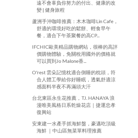
遠不會辜負你努力的付出、健康的改
變 | 健身旅程
蘆洲手沖咖啡推薦：木木珈啡Lin Cafe，
舒適的環境好吃的鬆餅、輕食早午
餐，適合下午茶聚餐的高CP...
IFCHIC歐美精品購物網站，很棒的高評
價購物體驗，免關稅用國外的價格就
可以買到Jo Malone香...
O'rest 雲朵記憶枕適合側睡的枕頭，符
合人體工學給你好睡眠，透氣舒適涼
感面料半夜不再滿頭大汗
台北東區永生花推薦，TJ. HANAYA 浪
漫唯美風格日系乾燥花店｜捷運忠孝
復興站
安東建一水產手抓海鮮盤，豪邁吃頂級
海鮮 ｜中山區無菜單料理推薦