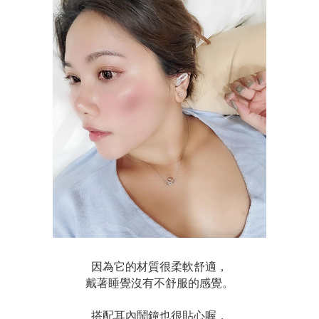
因為它的材質很柔軟舒適，
戴著睡覺沒有不舒服的感覺。
搭配耳內鬧鐘也很貼心喔，