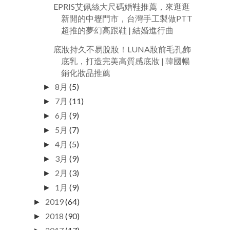
EPRIS艾佩絲大尺碼婚鞋推薦，來逛逛
新開的中壢門市，台灣手工製做PTT
超推的夢幻高跟鞋 | 結婚進行曲
底妝持久不易脫妝！LUNA妝前毛孔飾
底乳，打造完美高質感底妝 | 韓國暢
銷化妝品推薦
8月
(5)
►
7月
(11)
►
6月
(9)
►
5月
(7)
►
4月
(5)
►
3月
(9)
►
2月
(3)
►
1月
(9)
►
2019
(64)
►
2018
(90)
►