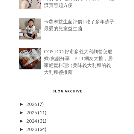
濟實惠超方便！
卡蘿琳益生菌評價 | 吃了多年孩子
最愛的兒童益生菌
COSTCO 好市多義大利麵醬怎麼
煮/食譜分享，PTT網友大推，居
家輕鬆料理出美味義大利麵的義
大利麵醬推薦
BLOG ARCHIVE
2026
(7)
►
2025
(11)
►
2024
(31)
►
2023
(34)
►