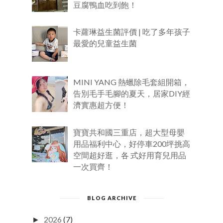
豆腐鴨血吃到飽！
卡蘿琳益生菌評價 | 吃了多年孩子
最愛的兒童益生菌
MINI YANG 熱蠟除毛套組開箱，
告別毛手毛腳的夏天，居家DIY經
濟實惠超方便！
寶寶共和國三重店，超大型母嬰
用品福利中心，好停車200坪挑高
空間超好逛，各 式好用育兒用品
一次買齊！
BLOG ARCHIVE
2026
(7)
►