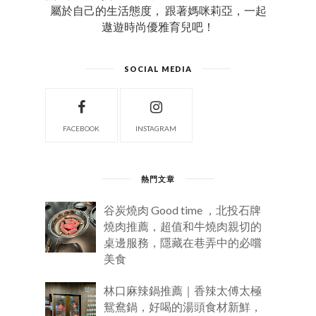
屬於自己的生活態度， 跟著媽咪莉亞，一起
遨遊時尚優雅育兒吧！
SOCIAL MEDIA
FACEBOOK
INSTAGRAM
熱門文章
谷炭燒肉 Good time ，北投石牌
燒肉推薦，超值和牛燒肉親切的
桌邊服務，隱藏在巷弄中的必嚐
美食
林口麻辣鍋推薦｜香辣太傅太極
鴛鴦鍋，好喝的湯頭食材新鮮，