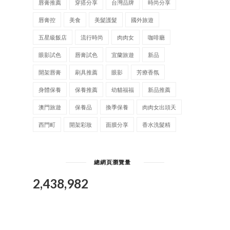
唇膏推薦
穿搭分享
台灣品牌
時尚分享
唇膏控
美食
美髮護髮
國外旅遊
五星級飯店
流行時尚
肉肉女
咖啡廳
眼影試色
唇膏試色
宜蘭旅遊
新品
開架唇膏
刷具推薦
眼影
芳療香氛
身體保養
保養推薦
幼貓福福
新品推薦
澳門旅遊
保養品
換季保養
肉肉女出頭天
西門町
開架彩妝
面膜分享
香水洗髮精
總網頁瀏覽量
2,438,982