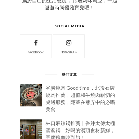
屬於自己的生活態度， 跟著媽咪莉亞，一起
遨遊時尚優雅育兒吧！
SOCIAL MEDIA
FACEBOOK
INSTAGRAM
熱門文章
谷炭燒肉 Good time ，北投石牌
燒肉推薦，超值和牛燒肉親切的
桌邊服務，隱藏在巷弄中的必嚐
美食
林口麻辣鍋推薦｜香辣太傅太極
鴛鴦鍋，好喝的湯頭食材新鮮，
豆腐鴨血吃到飽！