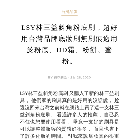
台灣品牌
LSY林三益斜角粉底刷，超好
用台灣品牌底妝刷無刷痕適用
於粉底、DD霜、粉餅、蜜
粉。
BY 媽咪莉亞 - 2月 28, 2020
LSY林三益斜角粉底刷 又購入了新的林三益刷
具， 他們家的刷具真的是好用的沒話說， 趁
還沒回來台灣之前就在網路上買了這一支林三
益斜角粉底刷。 看過許多人的推薦， 自己忍
不住也想要使用看看， 畢竟一支好的刷具是
可以讓整體妝容的質感好很多， 而且也省下
了許多化妝的時間。 對我來說底妝真的很重