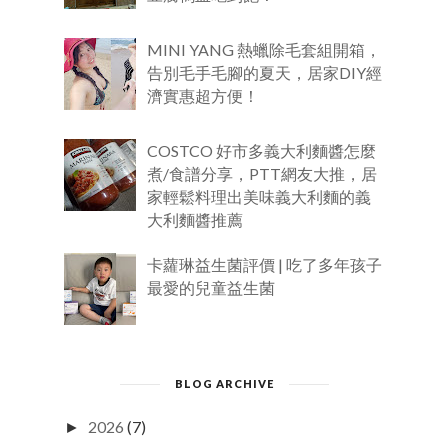
MINI YANG 熱蠟除毛套組開箱，
告別毛手毛腳的夏天，居家DIY經
濟實惠超方便！
COSTCO 好市多義大利麵醬怎麼
煮/食譜分享，PTT網友大推，居
家輕鬆料理出美味義大利麵的義
大利麵醬推薦
卡蘿琳益生菌評價 | 吃了多年孩子
最愛的兒童益生菌
BLOG ARCHIVE
2026
(7)
►