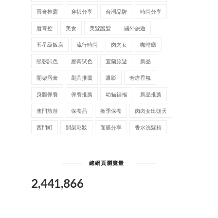
唇膏推薦
穿搭分享
台灣品牌
時尚分享
唇膏控
美食
美髮護髮
國外旅遊
五星級飯店
流行時尚
肉肉女
咖啡廳
眼影試色
唇膏試色
宜蘭旅遊
新品
開架唇膏
刷具推薦
眼影
芳療香氛
身體保養
保養推薦
幼貓福福
新品推薦
澳門旅遊
保養品
換季保養
肉肉女出頭天
西門町
開架彩妝
面膜分享
香水洗髮精
總網頁瀏覽量
2,441,866