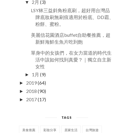
2月
(3)
▼
LSY林三益斜角粉底刷，超好用台灣品
牌底妝刷無刷痕適用於粉底、DD霜、
粉餅、蜜粉。
美麗信花園酒店buffet自助餐推薦，超
新鮮海鮮生魚片吃到飽
單身中的女孩們，在女力當道的時代生
活中該如何找到真愛？｜獨立自主新
女性
1月
(9)
►
2019
(64)
►
2018
(90)
►
2017
(17)
►
TAGS
美食推薦
彩妝分享
居家生活
台灣旅遊