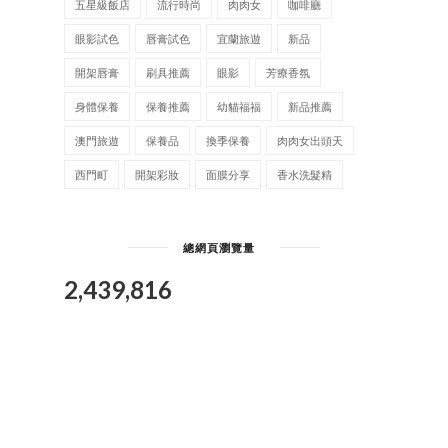
五星級飯店
流行時尚
肉肉女
咖啡廳
眼影試色
唇膏試色
宜蘭旅遊
新品
開架唇膏
刷具推薦
眼影
芳療香氛
身體保養
保養推薦
幼貓福福
新品推薦
澳門旅遊
保養品
換季保養
肉肉女出頭天
西門町
開架彩妝
面膜分享
香水洗髮精
總網頁瀏覽量
2,439,816