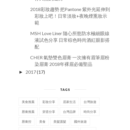
2018彩妝趨勢 把Pantone 紫外光延伸到
彩妝上吧！日常淡妝+夜晚煙熏妝示
範
MSH Love Liner 隨心所慾防水極細眼線
液試色分享 日常棕色時尚酒紅眼影搭
配
CHER 氣墊雙色眉膏 一次擁有眉筆眉粉
染眉膏 2018年裸眉必備聖品
2017
(17)
►
TAGS
美食推薦
彩妝分享
居家生活
台灣旅遊
唇膏推薦
穿搭分享
台灣品牌
時尚分享
唇膏控
美食
美髮護髮
國外旅遊