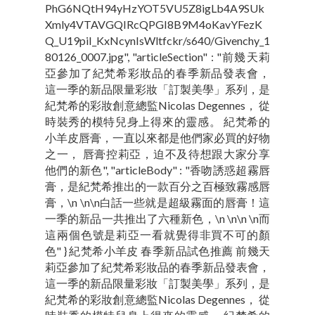
PhG6NQtH94yHzYOT5VU5Z8igLb4A9SUk
Xmly4VTAVGQIRcQPGI8B9M4oKavYFezK
Q_U19piI_KxNcynIsWltfckr/s640/Givenchy_1
80126_0007.jpg", "articleSection" : "前幾天莉
亞參加了紀梵希彩妝品的春季新品發表會，
這一季的新品限量彩妝「訂製美學」系列，是
紀梵希的彩妝創意總監Nicolas Degennes， 從
時裝秀的模特兒身上得來的靈感。 紀梵希的
小羊皮唇膏，一直以來都是他們家必買的好物
之一， 唇膏控莉亞，迫不及待想跟大家分享
他們的新色", "articleBody" : "香吻誘惑超霧唇
膏，是紀梵希推出的一款百分之百極致霧感唇
膏，\n \n\n白話一些就是超級霧面的唇膏！這
一季的新品一共推出了六種新色，\n \n\n \n而
這兩個色號是莉亞一看就覺得非買不可的顏
色" } 紀梵希小羊皮 春季新品試色推薦 前幾天
莉亞參加了紀梵希彩妝品的春季新品發表會，
這一季的新品限量彩妝「訂製美學」系列，是
紀梵希的彩妝創意總監Nicolas Degennes， 從