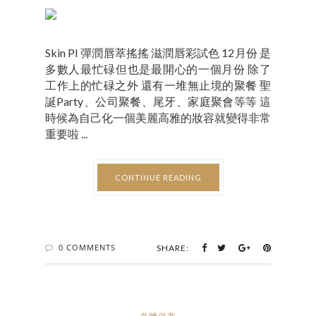
Skin PI 彈潤唇萃搖搖 滋潤唇彩試色 12月份 是
多數人最忙碌但也是最開心的一個月份 除了
工作上的忙碌之外 還有一堆無止境的聚餐 聖
誕Party、公司聚餐、尾牙、家庭聚會等等 這
時候為自己化一個美麗高雅的妝容就變得非常
重要啦 ...
CONTINUE READING
0 COMMENTS
SHARE: