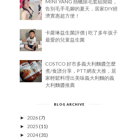
MINI YANG 熱蠟除毛套組開箱，
告別毛手毛腳的夏天，居家DIY經
濟實惠超方便！
卡蘿琳益生菌評價 | 吃了多年孩子
最愛的兒童益生菌
COSTCO 好市多義大利麵醬怎麼
煮/食譜分享，PTT網友大推，居
家輕鬆料理出美味義大利麵的義
大利麵醬推薦
BLOG ARCHIVE
2026
(7)
►
2025
(11)
►
2024
(31)
►