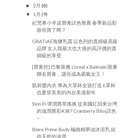
2月
(8)
►
1月
(9)
▼
紀梵希小羊皮唇膏試色推薦 春季新品彩
妝你買了嗎？
GRATiAE海鹽乳霜 以色列的貴婦級高級
品牌 女人我最大也大推的高評價的貴
婦級的享受
[唇膏控] 巴黎萊雅 L'oreal x Balmain 限量
聯名唇膏，讓你成為霸氣女王！
凱莉愛內衣 專為大罩杯女孩打造 E罩杯
也要穿美美的內在美過新年
Skin Pi 彈潤唇萃搖搖 從美國紅回來台灣
的滋潤唇彩#387 Cranberry Bliss試色
~
Biore Prime Body 極緻精華油沐浴乳 給
你天然的滋潤