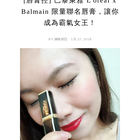
[唇膏控] 巴黎萊雅 L'oreal x
Balmain 限量聯名唇膏，讓你
成為霸氣女王！
BY 媽咪莉亞 - 1月 27, 2018