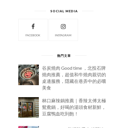
SOCIAL MEDIA
FACEBOOK
INSTAGRAM
熱門文章
谷炭燒肉 Good time ，北投石牌
燒肉推薦，超值和牛燒肉親切的
桌邊服務，隱藏在巷弄中的必嚐
美食
林口麻辣鍋推薦｜香辣太傅太極
鴛鴦鍋，好喝的湯頭食材新鮮，
豆腐鴨血吃到飽！