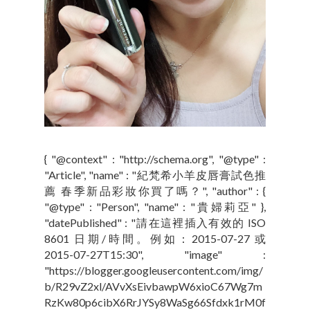
{ "@context" : "http://schema.org", "@type" :
"Article", "name" : "紀梵希小羊皮唇膏試色推
薦 春季新品彩妝你買了嗎？", "author" : {
"@type" : "Person", "name" : "貴婦莉亞" },
"datePublished" : "請在這裡插入有效的 ISO
8601 日期/時間。例如：2015-07-27 或
2015-07-27T15:30", "image" :
"https://blogger.googleusercontent.com/img/
b/R29vZ2xl/AVvXsEivbawpW6xioC67Wg7m
RzKw80p6cibX6RrJYSy8WaSg66Sfdxk1rM0f