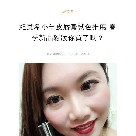
紀梵希
紀梵希小羊皮唇膏試色推薦 春
季新品彩妝你買了嗎？
BY 媽咪莉亞 - 1月 31, 2018