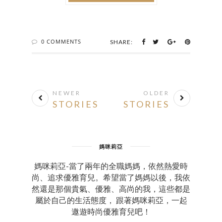
0 COMMENTS
SHARE:
NEWER
OLDER
STORIES
STORIES
媽咪莉亞
媽咪莉亞-當了兩年的全職媽媽，依然熱愛時
尚、追求優雅育兒。希望當了媽媽以後，我依
然還是那個貴氣、優雅、高尚的我，這些都是
屬於自己的生活態度， 跟著媽咪莉亞，一起
遨遊時尚優雅育兒吧！