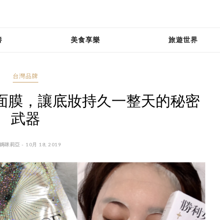
養
美食享樂
旅遊世界
台灣品牌
神定妝面膜，讓底妝持久一整天的秘密
武器
媽咪莉亞 - 10月 18, 2019