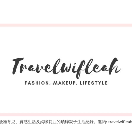
雅育兒、質感生活及媽咪莉亞的瑣碎親子生活紀錄。邀約: travelwifleah@gm