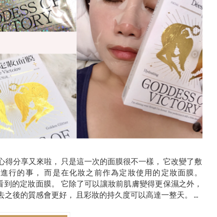
面膜心得分享又來啦， 只是這一次的面膜很不一樣， 它改變了敷
所進行的事， 而是在化妝之前作為定妝使用的定妝面膜。
少數看到的定妝面膜。 它除了可以讓妝前肌膚變得更保濕之外，
之後的質感會更好， 且彩妝的持久度可以高達一整天。 ...