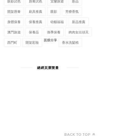
眼影試色
唇膏試色
宜蘭旅遊
新品
開架唇膏
刷具推薦
眼影
芳療香氛
身體保養
保養推薦
幼貓福福
新品推薦
澳門旅遊
保養品
換季保養
肉肉女出頭天
面膜分享
西門町
開架彩妝
香水洗髮精
總網頁瀏覽量
BACK TO TOP