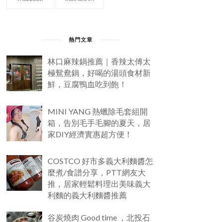
熱門文章
林口麻辣鍋推薦｜香辣太傅太
極鴛鴦鍋，好喝的湯頭食材新
鮮，豆腐鴨血吃到飽！
MINI YANG 熱蠟除毛套組開
箱，告別毛手毛腳的夏天，居
家DIY經濟實惠超方便！
COSTCO 好市多義大利麵醬怎
麼煮/食譜分享，PTT網友大
推，居家輕鬆料理出美味義大
利麵的義大利麵醬推薦
谷炭燒肉 Good time ，北投石