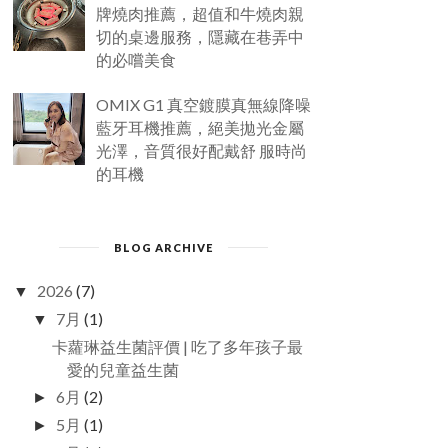
牌燒肉推薦，超值和牛燒肉親
切的桌邊服務，隱藏在巷弄中
的必嚐美食
OMIX G1 真空鍍膜真無線降噪
藍牙耳機推薦，絕美拋光金屬
光澤，音質很好配戴舒 服時尚
的耳機
BLOG ARCHIVE
2026
(7)
▼
7月
(1)
▼
卡蘿琳益生菌評價 | 吃了多年孩子最
愛的兒童益生菌
6月
(2)
►
5月
(1)
►