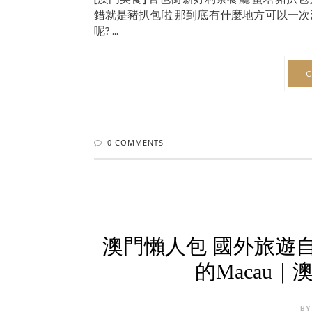
錯就是豬扒包啦 那到底有什麼地方可以一次滿足
呢? ...
C
0 COMMENTS
澳門懶人包 國外旅遊
的Macau
BY