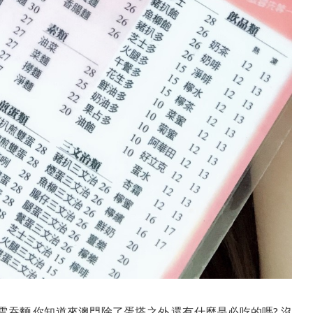
包雲吞麵 你知道來澳門除了蛋塔之外 還有什麼是必吃的嗎? 沒