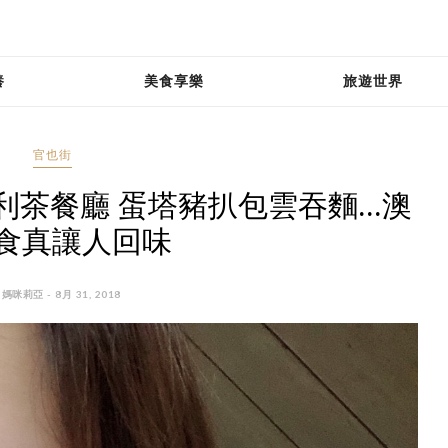
養
美食享樂
旅遊世界
官也街
利茶餐廳 蛋塔豬扒包雲吞麵...澳
食真讓人回味
 媽咪莉亞 - 8月 31, 2018