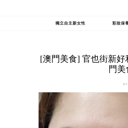
獨立自主新女性
彩妝保
[澳門美食] 官也街新好
門美
BY