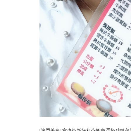
[澳門美食] 官也街新好利茶餐廳 蛋塔豬扒