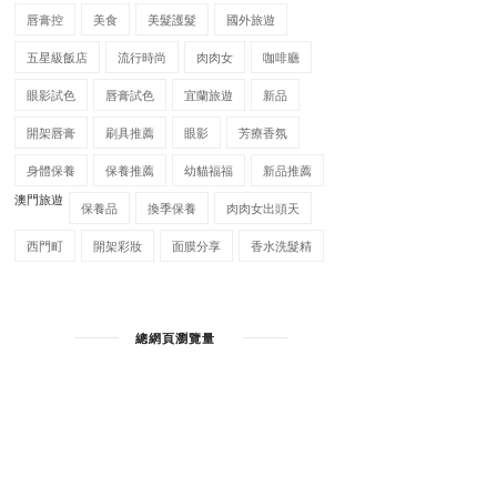
唇膏控
美食
美髮護髮
國外旅遊
五星級飯店
流行時尚
肉肉女
咖啡廳
眼影試色
唇膏試色
宜蘭旅遊
新品
開架唇膏
刷具推薦
眼影
芳療香氛
身體保養
保養推薦
幼貓福福
新品推薦
澳門旅遊
保養品
換季保養
肉肉女出頭天
西門町
開架彩妝
面膜分享
香水洗髮精
總網頁瀏覽量