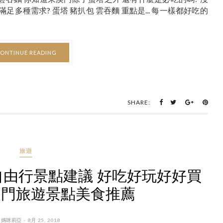
多種需求? 蛋塔 豬扒包 雲吞麵 重點是... 每一樣都好吃的
ONTINUE READING
SHARE:
旅遊
自由行景點建議 好吃好玩好好買
｜澳門旅遊景點美食推薦
 媽咪莉亞 - 8月 25, 2018