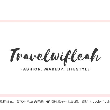
雅育兒、質感生活及媽咪莉亞的瑣碎親子生活紀錄。邀約: travelwifleah@gm