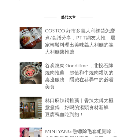
熱門文章
COSTCO 好市多義大利麵醬怎麼
煮/食譜分享，PTT網友大推，居
家輕鬆料理出美味義大利麵的義
大利麵醬推薦
谷炭燒肉 Good time ，北投石牌
燒肉推薦，超值和牛燒肉親切的
桌邊服務，隱藏在巷弄中的必嚐
美食
林口麻辣鍋推薦｜香辣太傅太極
鴛鴦鍋，好喝的湯頭食材新鮮，
豆腐鴨血吃到飽！
MINI YANG 熱蠟除毛套組開箱，