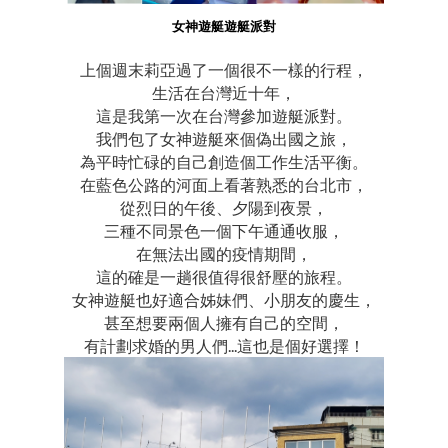
女神遊艇遊艇派對
上個週末莉亞過了一個很不一樣的行程，
生活在台灣近十年，
這是我第一次在台灣參加遊艇派對。
我們包了女神遊艇來個偽出國之旅，
為平時忙碌的自己創造個工作生活平衡。
在藍色公路的河面上看著熟悉的台北市，
從烈日的午後、夕陽到夜景，
三種不同景色一個下午通通收服，
在無法出國的疫情期間，
這的確是一趟很值得很舒壓的旅程。
女神遊艇也好適合姊妹們、小朋友的慶生，
甚至想要兩個人擁有自己的空間，
有計劃求婚的男人們...這也是個好選擇！