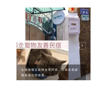
太陽慢慢走寵物友善民宿，台南老屋緩
[清境
慢旅遊住宿推薦
每次