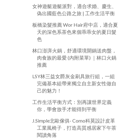
女神遊艇遊艇派對，適合求婚、慶生、
偽出國藍色公路之旅 | 工作生活平衡
板橋染髮推薦 Wor Hair府中店，適合夏
天的深色系茶色來個乖乖女的夏日髮
色
林口澎湃火鍋，舒適環境開鍋送肉盤，
肉食族的最愛 (內附菜單) ｜林口火鍋
推薦
LSY林三益女爵灰金刷具旅行組，一組
完備基本組帶來獨立自主新女性做自
己的魅力！
工作生活平衡方式：別再讓世界定義
你，學會放手才能得到平衡
J.Simple北歐傢俱- Como科莫設計皮革
工業風椅子，打造高質感居家下午茶
閱讀角落