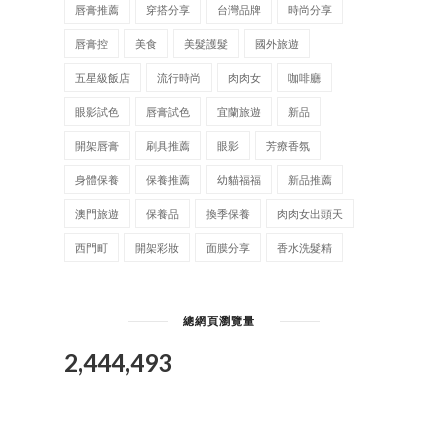
唇膏推薦
穿搭分享
台灣品牌
時尚分享
唇膏控
美食
美髮護髮
國外旅遊
五星級飯店
流行時尚
肉肉女
咖啡廳
眼影試色
唇膏試色
宜蘭旅遊
新品
開架唇膏
刷具推薦
眼影
芳療香氛
身體保養
保養推薦
幼貓福福
新品推薦
澳門旅遊
保養品
換季保養
肉肉女出頭天
西門町
開架彩妝
面膜分享
香水洗髮精
總網頁瀏覽量
2,444,493