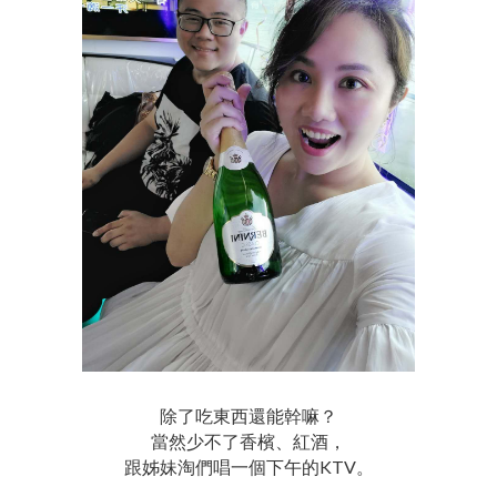
除了吃東西還能幹嘛？
當然少不了香檳、紅酒，
跟姊妹淘們唱一個下午的KTV。