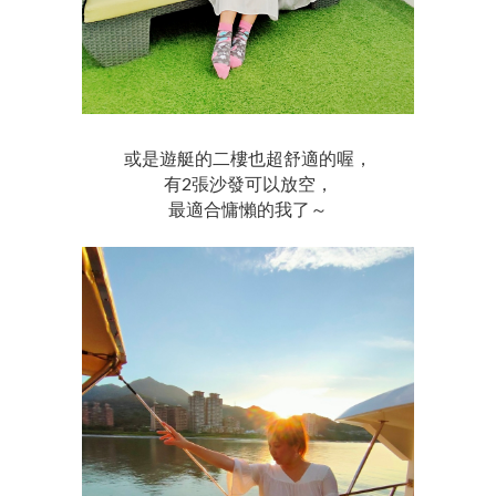
或是遊艇的二樓也超舒適的喔，
有2張沙發可以放空，
最適合慵懶的我了～