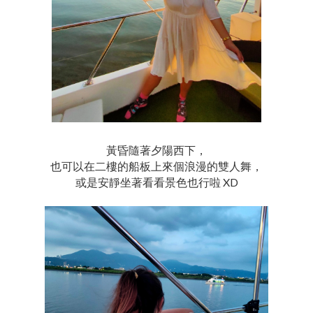
黃昏隨著夕陽西下，
也可以在二樓的船板上來個浪漫的雙人舞，
或是安靜坐著看看景色也行啦 XD