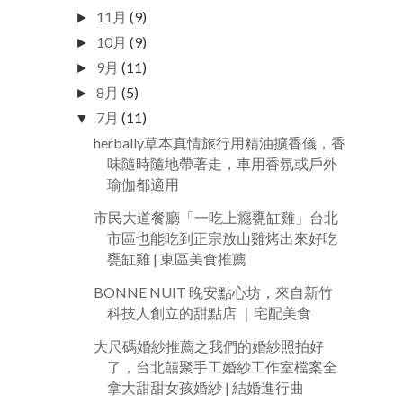
11月
(9)
►
10月
(9)
►
9月
(11)
►
8月
(5)
►
7月
(11)
▼
herbally草本真情旅行用精油擴香儀，香
味隨時隨地帶著走，車用香氛或戶外
瑜伽都適用
市民大道餐廳「一吃上癮甕缸雞」台北
市區也能吃到正宗放山雞烤出來好吃
甕缸雞 | 東區美食推薦
BONNE NUIT 晚安點心坊，來自新竹
科技人創立的甜點店 ｜宅配美食
大尺碼婚紗推薦之我們的婚紗照拍好
了，台北囍聚手工婚紗工作室檔案全
拿大甜甜女孩婚紗 | 結婚進行曲