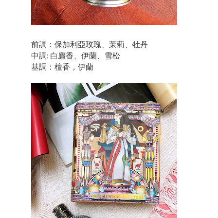
前調：保加利亞玫瑰、茉莉、牡丹
中調: 白麝香、伊蘭、雪松
基調：檀香，伊蘭