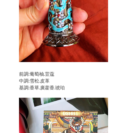
前調:葡萄柚.荳蔻
中調:雪松.皮革
基調:香草.廣藿香.琥珀