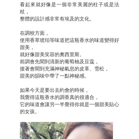
看起來就好像是一個非常美麗的柱子或是法
杖，
整體的設計感非常有埃及的文化。
在調校方面，
使用香草琥珀等味道把這瓶香水的味道變得好
甜美，
就好像甜美笑容的奧西里斯。
前調會先聞到清新的葡萄柚及豆蔻，
接著會聞到充滿神秘氣息的皮革、雪松，
甜美的韻味中帶了一點神秘感。
如果今天是要出去約會的時候，
我覺得這瓶香水的調香真的很適合，
它的味道會讓另一半覺得你就是一個甜美貼心
的女孩。