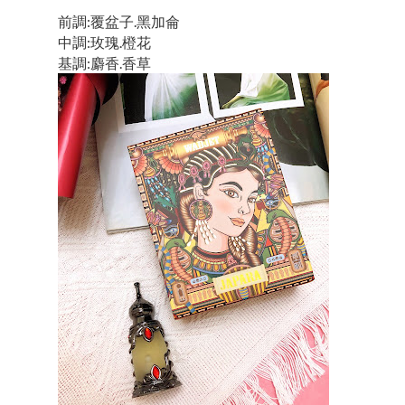
前調:覆盆子.黑加侖
中調:玫瑰.橙花
基調:麝香.香草