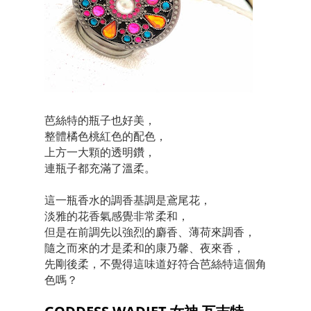
芭絲特的瓶子也好美，
整體橘色桃紅色的配色，
上方一大顆的透明鑽，
連瓶子都充滿了溫柔。
這一瓶香水的調香基調是鳶尾花，
淡雅的花香氣感覺非常柔和，
但是在前調先以強烈的麝香、薄荷來調香，
隨之而來的才是柔和的康乃馨、夜來香，
先剛後柔，不覺得這味道好符合芭絲特這個角
色嗎？