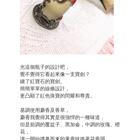
光這個瓶子的設計吧，
覺不覺得它看起來像一支寶劍？
鑲了紅寶石的寶劍。
簡簡單單的線條設計，
更凸顯了紅色珠寶的閃耀和尊貴。
基調使用麝香及香草，
麝香我覺得其實是很強悍的一種味道，
但是前調的覆盆子、黑加侖，中調的玫瑰、橙
花，
讓一開始撲鼻而來的果香味接著花香調，