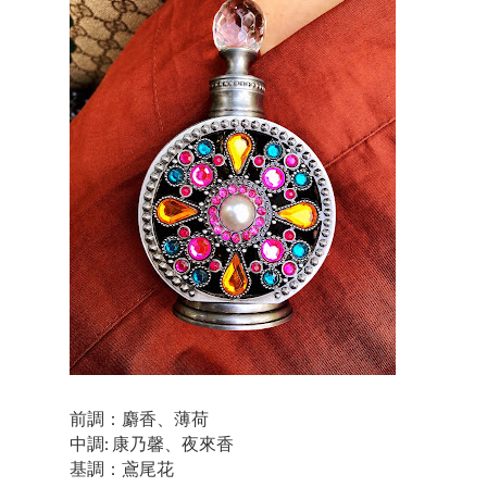
前調：麝香、薄荷
中調: 康乃馨、夜來香
基調：鳶尾花