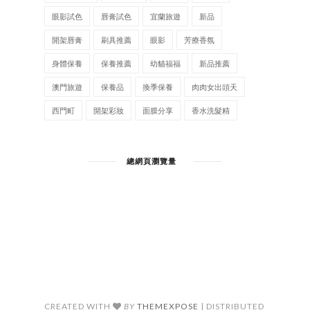
眼影試色
唇膏試色
宜蘭旅遊
新品
開架唇膏
刷具推薦
眼影
芳療香氛
身體保養
保養推薦
幼貓福福
新品推薦
澳門旅遊
保養品
換季保養
肉肉女出頭天
西門町
開架彩妝
面膜分享
香水洗髮精
總網頁瀏覽量
CREATED WITH
BY
THEMEXPOSE
| DISTRIBUTED