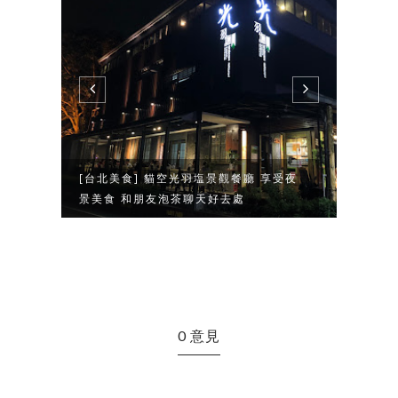
[台北美食] 貓空光羽塩景觀餐廳 享受夜
[清境美食] 魯媽媽
景美食 和朋友泡茶聊天好去處
每次到清境都必吃的好
0 意見