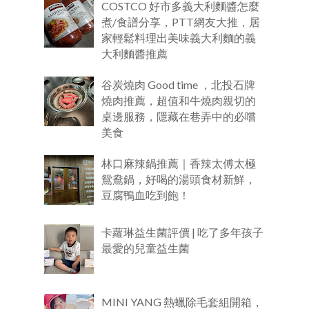
COSTCO 好市多義大利麵醬怎麼
煮/食譜分享，PTT網友大推，居
家輕鬆料理出美味義大利麵的義
大利麵醬推薦
谷炭燒肉 Good time ，北投石牌
燒肉推薦，超值和牛燒肉親切的
桌邊服務，隱藏在巷弄中的必嚐
美食
林口麻辣鍋推薦｜香辣太傅太極
鴛鴦鍋，好喝的湯頭食材新鮮，
豆腐鴨血吃到飽！
卡蘿琳益生菌評價 | 吃了多年孩子
最愛的兒童益生菌
MINI YANG 熱蠟除毛套組開箱，