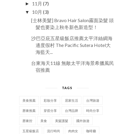
11月
(7)
►
10月
(3)
▼
[士林美髮] Bravo Hair Salon霧面染髮 頭
髮也要染上秋冬新色新造型！
沙巴亞庇五星級飯店推薦太平洋絲綢海
邊度假村 The Pacific Sutera Hotel大
海藍天...
台東海天11線 無敵太平洋海景希臘風民
宿推薦
TAGS
美食推薦
彩妝分享
居家生活
台灣旅遊
唇膏推薦
穿搭分享
台灣品牌
時尚分享
唇膏控
美食
美髮護髮
國外旅遊
五星級飯店
流行時尚
肉肉女
咖啡廳