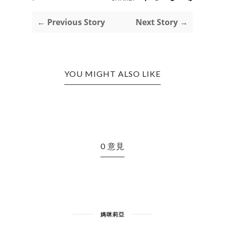
← Previous Story
Next Story →
YOU MIGHT ALSO LIKE
0 意見
媽咪莉亞