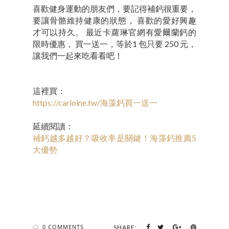
喜歡健身運動的朋友們，要記得補鈣很重要，
要讓骨骼維持健康的狀態， 喜歡的愛好興趣
才可以持久。 最近卡蘿琳官網有愛爾蘭鈣的
限時優惠， 買一送一，等於1 包只要 250 元，
讓我們一起來吃看看吧！
這裡買：
https://carloine.tw/海藻鈣買一送一
延續閱讀：
補鈣越多越好？吸收率是關鍵！海藻鈣推薦5
大優勢
0 COMMENTS
SHARE: