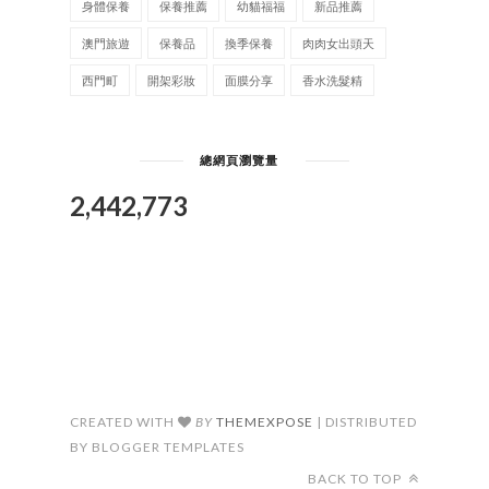
身體保養
保養推薦
幼貓福福
新品推薦
澳門旅遊
保養品
換季保養
肉肉女出頭天
西門町
開架彩妝
面膜分享
香水洗髮精
總網頁瀏覽量
2,442,773
CREATED WITH
BY
THEMEXPOSE
| DISTRIBUTED
BY BLOGGER TEMPLATES
BACK TO TOP