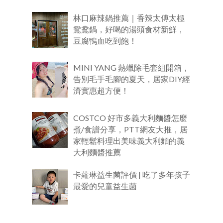
林口麻辣鍋推薦｜香辣太傅太極
鴛鴦鍋，好喝的湯頭食材新鮮，
豆腐鴨血吃到飽！
MINI YANG 熱蠟除毛套組開箱，
告別毛手毛腳的夏天，居家DIY經
濟實惠超方便！
COSTCO 好市多義大利麵醬怎麼
煮/食譜分享，PTT網友大推，居
家輕鬆料理出美味義大利麵的義
大利麵醬推薦
卡蘿琳益生菌評價 | 吃了多年孩子
最愛的兒童益生菌