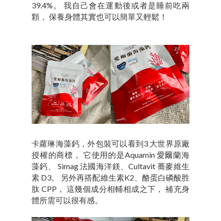
39.4%。 我自己會在運動後或者是睡前吃兩
顆， 保養身體其實也可以簡單又輕鬆！
卡蘿琳海藻鈣，外包裝可以看到3 大世界原廠
授權的商標， 它使用的是Aquamin 愛爾蘭海
藻鈣、 Simag 法國海洋鎂、Cultavit 蕎麥維生
素 D3。 另外再搭配維生素K2、酪蛋白磷酸胜
肽 CPP， 這幾個成分相輔相成之下， 補充身
體所需可以很有感。