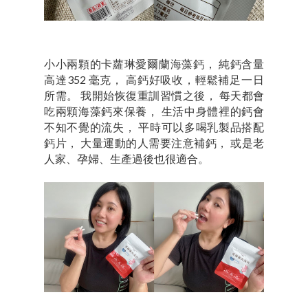
小小兩顆的卡蘿琳愛爾蘭海藻鈣， 純鈣含量
高達352 毫克， 高鈣好吸收，輕鬆補足一日
所需。 我開始恢復重訓習慣之後， 每天都會
吃兩顆海藻鈣來保養， 生活中身體裡的鈣會
不知不覺的流失， 平時可以多喝乳製品搭配
鈣片， 大量運動的人需要注意補鈣， 或是老
人家、孕婦、生產過後也很適合。