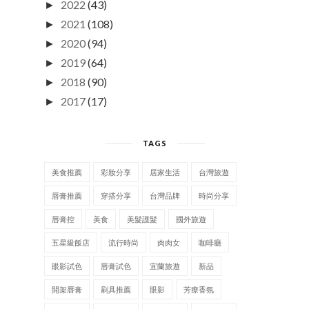
2022
(43)
►
2021
(108)
►
2020
(94)
►
2019
(64)
►
2018
(90)
►
2017
(17)
►
TAGS
美食推薦
彩妝分享
居家生活
台灣旅遊
唇膏推薦
穿搭分享
台灣品牌
時尚分享
唇膏控
美食
美髮護髮
國外旅遊
五星級飯店
流行時尚
肉肉女
咖啡廳
眼影試色
唇膏試色
宜蘭旅遊
新品
開架唇膏
刷具推薦
眼影
芳療香氛