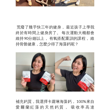
荒廢了幾乎快三年的健身， 最近孩子上學我
終於有時間上健身房了。 每次運動大概都會
維持90分鐘以上， 有氧搭配重訓的課程， 維
持骨骼健康，怎麼少得了海藻鈣呢？
補充鈣質，我選擇卡蘿琳海藻鈣， 100%來自
愛爾蘭紅藻的天然鈣質， 吸收率高達