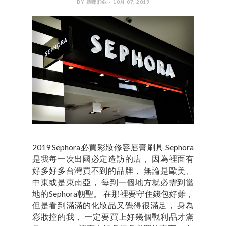
BY 媽咪莉亞 - 10月 07, 2019
2019 Sephora必買彩妝修容唇膏刷具 Sephora
是我每一次出國必定造訪的店， 因為裡面有
好多好多台灣買不到的品牌， 無論是歐美、
中東或是東南亞， 每到一個地方就必需到當
地的Sephora朝聖。 在那裡要守住錢包好難，
但是看到滿滿的化妝品又覺得很滿足， 身為
彩妝控的我， 一定要買上好幾個戰利品才滿