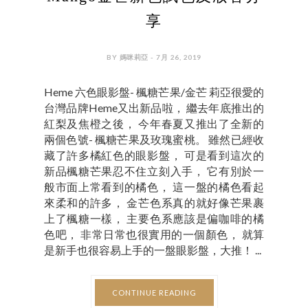
享
BY 媽咪莉亞 - 7月 26, 2019
Heme 六色眼影盤- 楓糖芒果/金芒 莉亞很愛的
台灣品牌Heme又出新品啦， 繼去年底推出的
紅梨及焦橙之後， 今年春夏又推出了全新的
兩個色號- 楓糖芒果及玫瑰蜜桃。 雖然已經收
藏了許多橘紅色的眼影盤， 可是看到這次的
新品楓糖芒果忍不住立刻入手， 它有別於一
般市面上常看到的橘色， 這一盤的橘色看起
來柔和的許多， 金芒色系真的就好像芒果裹
上了楓糖一樣， 主要色系應該是偏咖啡的橘
色吧， 非常日常也很實用的一個顏色， 就算
是新手也很容易上手的一盤眼影盤，大推！ ...
CONTINUE READING