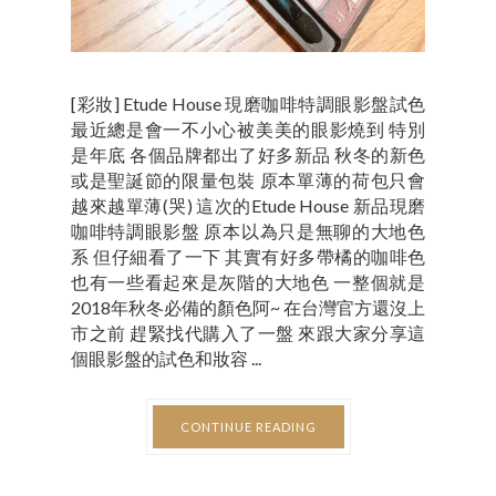
[彩妝] Etude House 現磨咖啡特調眼影盤試色
最近總是會一不小心被美美的眼影燒到 特別
是年底 各個品牌都出了好多新品 秋冬的新色
或是聖誕節的限量包裝 原本單薄的荷包只會
越來越單薄(哭) 這次的Etude House 新品現磨
咖啡特調眼影盤 原本以為只是無聊的大地色
系 但仔細看了一下 其實有好多帶橘的咖啡色
也有一些看起來是灰階的大地色 一整個就是
2018年秋冬必備的顏色阿~ 在台灣官方還沒上
市之前 趕緊找代購入了一盤 來跟大家分享這
個眼影盤的試色和妝容 ...
CONTINUE READING