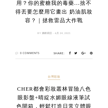
用？你的蜜糖我的毒藥...捨不
得丟要怎麼用它畫出 奶油肌妝
容？｜拯救雷品大作戰
BY 媽咪莉亞 - 6月 24, 2021
0 COMMENTS
SHARE:
台灣彩妝
CHER都會彩妝叢林冒險八色
眼影盤+晴綻水媚眼線液筆試
色開箱，輕鬆打造日常立體眼