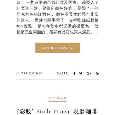
頭， 一共有兩個色號紅梨及焦橙。 莉亞入了
紅梨這一盤，覺得它顏色好美， 是帶了一些
巧克力色的紅酒色， 顏色不算太鮮豔也非常
的迷人。 另外也順手帶了一支輕吻絲絨唇釉
#09優雅， 是每年秋冬都必備的楓葉色。 唇
釉是完全霧面的，很顯色品質也讓人滿意。 ...
CONTINUE READING
2 COMMENTS
SHARE:
2018年秋冬
[彩妝] Etude House 現磨咖啡