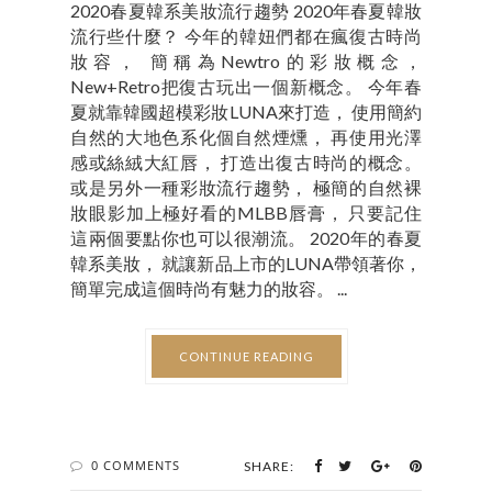
2020春夏韓系美妝流行趨勢 2020年春夏韓妝
流行些什麼？ 今年的韓妞們都在瘋復古時尚
妝容， 簡稱為Newtro的彩妝概念，
New+Retro把復古玩出一個新概念。 今年春
夏就靠韓國超模彩妝LUNA來打造， 使用簡約
自然的大地色系化個自然煙燻， 再使用光澤
感或絲絨大紅唇， 打造出復古時尚的概念。
或是另外一種彩妝流行趨勢， 極簡的自然裸
妝眼影加上極好看的MLBB唇膏， 只要記住
這兩個要點你也可以很潮流。 2020年的春夏
韓系美妝， 就讓新品上市的LUNA帶領著你，
簡單完成這個時尚有魅力的妝容。 ...
CONTINUE READING
0 COMMENTS
SHARE: