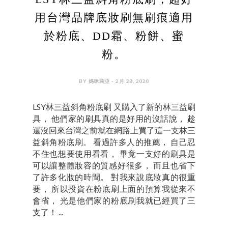
用台灣品牌底妝刷無刷痕適用
於粉底、DD霜、粉餅、蜜
粉。
BY 媽咪莉亞 - 2月 28, 2020
LSY林三益斜角粉底刷 又購入了新的林三益刷
具， 他們家的刷具真的是好用的沒話說， 趁
還沒回來台灣之前就在網路上買了這一支林三
益斜角粉底刷。 看過許多人的推薦， 自己忍
不住也想要使用看看， 畢竟一支好的刷具是
可以讓整體妝容的質感好很多， 而且也省下
了許多化妝的時間。 對我來說底妝真的很重
要， 所以投資在粉底刷上面的預算我從來不
會省， 光是他們家的粉底刷我就已經買了三
支了！ ...