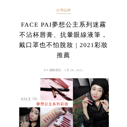
台灣品牌
FACE PAI夢想公主系列迷霧
不沾杯唇膏、抗暈眼線液筆，
戴口罩也不怕脫妝 | 2021彩妝
推薦
BY 媽咪莉亞 - 1月 06, 2021