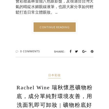
會彩妝叢林冒險八色眼影盤，及很適合台灣天
氣的晴綻水媚眼線液筆，也跟大家分享如何輕
鬆打造日常立體眼妝。 ...
CONTINUE READING
0 COMMENTS
SHARE:
日本彩妝
Rachel Wine 瑞秋懷恩礦物粉
底，成分單純對環境友善，用
洗面乳即可卸妝 | 礦物粉底好