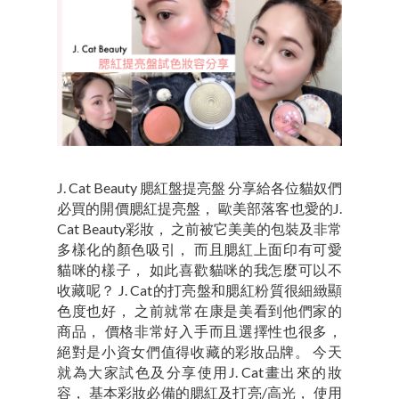
J. Cat Beauty 腮紅盤提亮盤 分享給各位貓奴們
必買的開價腮紅提亮盤， 歐美部落客也愛的J.
Cat Beauty彩妝， 之前被它美美的包裝及非常
多樣化的顏色吸引， 而且腮紅上面印有可愛
貓咪的樣子， 如此喜歡貓咪的我怎麼可以不
收藏呢？ J. Cat的打亮盤和腮紅粉質很細緻顯
色度也好， 之前就常在康是美看到他們家的
商品， 價格非常好入手而且選擇性也很多，
絕對是小資女們值得收藏的彩妝品牌。 今天
就為大家試色及分享使用J. Cat畫出來的妝
容， 基本彩妝必備的腮紅及打亮/高光， 使用