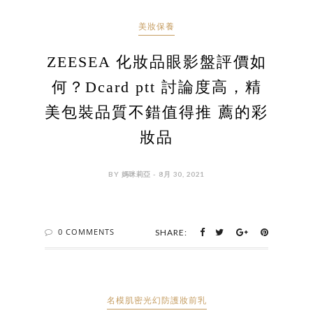
美妝保養
ZEESEA 化妝品眼影盤評價如
何？Dcard ptt 討論度高，精
美包裝品質不錯值得推 薦的彩
妝品
BY 媽咪莉亞 - 8月 30, 2021
0 COMMENTS
SHARE:
名模肌密光幻防護妝前乳