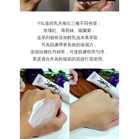
YSL妝前乳共推出三種不同色號：
玫瑰紅、薄荷綠、羅蘭紫，
這系列都有添加輕乳油木果萃取，
可為肌膚帶來長效的保濕力，
添加珍稀牡丹精萃，可使肌膚明亮勻淨，
更是適合作為乾燥肌的底妝打底使用。