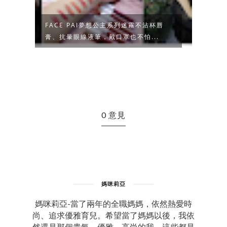
，成
FACE PAI夢想公主系列迷霧不沾杯唇
英國 
膏、抗暈眼線液筆，戴口罩也不怕...
誠品購
0 意見
媽咪莉亞
媽咪莉亞-當了兩年的全職媽媽，依然熱愛時
尚、追求優雅育兒。希望當了媽媽以後，我依
然還是那個貴氣、優雅、高尚的我，這些都是