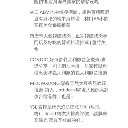
飽彷彿 置身海島國家的放鬆夜晚
林口 ABV 地中海餐酒館，超過百種啤酒
還有好吃的地中海料理，林口A9小酌
宵夜美食餐廳推薦
南崁韓大叔韓國烤肉，正宗韓國烤肉專
門店及好吃的韓式料理推薦 | 蘆竹美
食
COSTCO 好市多義大利麵醬怎麼煮/食
譜分享，PTT網友大推，居家輕鬆料
理出美味義大利麵的義大利麵醬推薦
MEOWXIANG 繆香天然大豆香氛蠟燭
推薦-詩人，ptt dcard網友大推的高評
價台灣品牌，也是...
YSL 名模肌密光幻防護妝前乳 (玫瑰
粉)，dcard 網友大推高評價，讓肌膚
充滿光 澤透亮妝感的好...