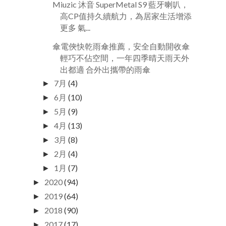
Miuzic 沐音 SuperMetal S9 藍牙喇叭，
高CP值持久續航力，為居家生活增添
更多 氣...
傘電俠快乾雨傘推薦，安全自動開收傘
輕巧不佔空間，一年四季晴天雨天外
出都適 合外出攜帶的雨傘
7月
(4)
►
6月
(10)
►
5月
(9)
►
4月
(13)
►
3月
(8)
►
2月
(4)
►
1月
(7)
►
2020
(94)
►
2019
(64)
►
2018
(90)
►
2017
(17)
►