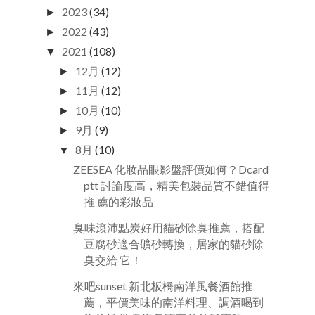
2023
(34)
►
2022
(43)
►
2021
(108)
▼
12月
(12)
►
11月
(12)
►
10月
(10)
►
9月
(9)
►
8月
(10)
▼
ZEESEA 化妝品眼影盤評價如何？Dcard
ptt 討論度高，精美包裝品質不錯值得
推 薦的彩妝品
臭味滾沛點炭好用貓砂除臭推薦，搭配
豆腐砂適合礦砂轉換，居家的貓砂除
臭交給 它！
來吧sunset 新北板橋南洋風餐酒館推
薦，平價美味的南洋料理、調酒喝到