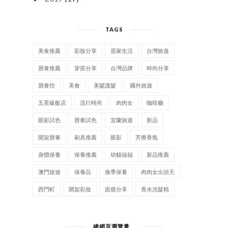
TAGS
美食推薦
彩妝分享
居家生活
台灣旅遊
唇膏推薦
穿搭分享
台灣品牌
時尚分享
唇膏控
美食
美髮護髮
國外旅遊
五星級飯店
流行時尚
肉肉女
咖啡廳
眼影試色
唇膏試色
宜蘭旅遊
新品
開架唇膏
刷具推薦
眼影
芳療香氛
身體保養
保養推薦
幼貓福福
新品推薦
澳門旅遊
保養品
換季保養
肉肉女出頭天
西門町
開架彩妝
面膜分享
香水洗髮精
總網頁瀏覽量