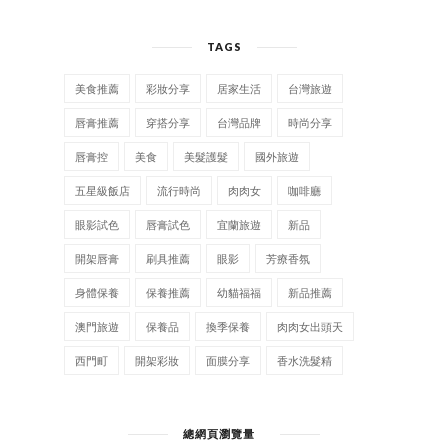
TAGS
美食推薦
彩妝分享
居家生活
台灣旅遊
唇膏推薦
穿搭分享
台灣品牌
時尚分享
唇膏控
美食
美髮護髮
國外旅遊
五星級飯店
流行時尚
肉肉女
咖啡廳
眼影試色
唇膏試色
宜蘭旅遊
新品
開架唇膏
刷具推薦
眼影
芳療香氛
身體保養
保養推薦
幼貓福福
新品推薦
澳門旅遊
保養品
換季保養
肉肉女出頭天
西門町
開架彩妝
面膜分享
香水洗髮精
總網頁瀏覽量