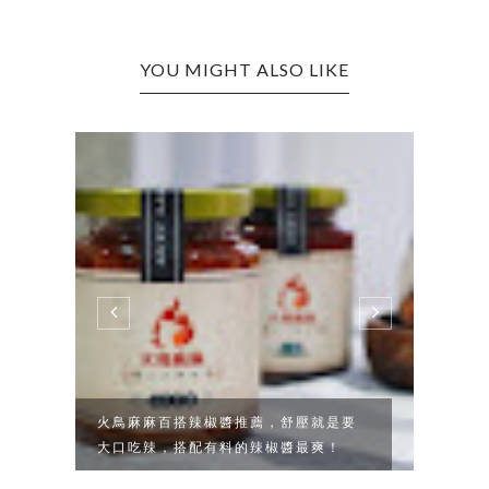
YOU MIGHT ALSO LIKE
尾
火鳥麻麻百搭辣椒醬推薦，舒壓就是要
愛食
大口吃辣，搭配有料的辣椒醬最爽！
居家高