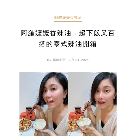
阿羅嬤嬤香辣油
阿羅嬤嬤香辣油，超下飯又百
搭的泰式辣油開箱
BY 媽咪莉亞 - 7月 04, 2024