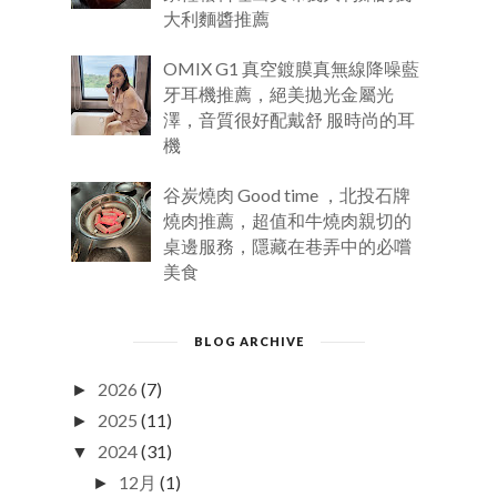
大利麵醬推薦
OMIX G1 真空鍍膜真無線降噪藍
牙耳機推薦，絕美拋光金屬光
澤，音質很好配戴舒 服時尚的耳
機
谷炭燒肉 Good time ，北投石牌
燒肉推薦，超值和牛燒肉親切的
桌邊服務，隱藏在巷弄中的必嚐
美食
BLOG ARCHIVE
2026
(7)
►
2025
(11)
►
2024
(31)
▼
12月
(1)
►