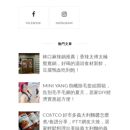
FACEBOOK
INSTAGRAM
熱門文章
林口麻辣鍋推薦｜香辣太傅太極
鴛鴦鍋，好喝的湯頭食材新鮮，
豆腐鴨血吃到飽！
MINI YANG 熱蠟除毛套組開箱，
告別毛手毛腳的夏天，居家DIY經
濟實惠超方便！
COSTCO 好市多義大利麵醬怎麼
煮/食譜分享，PTT網友大推，居
家輕鬆料理出美味義大利麵的義