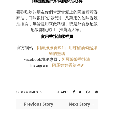
阿羅嬤嬤評價/網購辣油心得
喜歡吃辣的朋友你們肯定會愛上的阿羅嬤嬤香
辣油，口味很好吃很特別，又萬用的佐味香辣
油推薦，無論是用來做料理、或是外食族配飯
配飯都很實用，推薦給大家。
實用香辣油哪裡買
官方網站：
阿羅嬤嬤香辣油 - 用辣椒油勾起海
鮮的靈魂
Facebook粉絲專頁：
阿羅嬤嬤香辣油
Instagram：
阿羅嬤嬤香辣油🌶
0 COMMENTS
SHARE:
← Previous Story
Next Story →