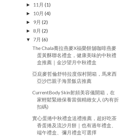
11月
(1)
►
10月
(4)
►
9月
(2)
►
8月
(2)
►
7月
(6)
▼
The Chala蕎拉燕麥X福榮餅舖咖啡燕麥
蛋黃酥聯名禮盒，健康美味的中秋禮
盒推薦｜金沙望月中秋禮盒
亞庇麥哲倫舒特拉度假村開箱，馬來西
亞沙巴親子海景飯店推薦
CurrentBody Skin射頻美容儀開箱，在
家輕鬆緊緻保養當個精緻女人 (內有折
扣碼)
實心蛋捲中秋禮盒送禮推薦，超好吃茶
香蛋捲及流沙月餅｜也有過年禮盒、
端午禮盒、彌月禮盒可選擇