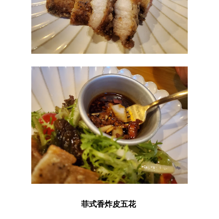
菲式香炸皮五花