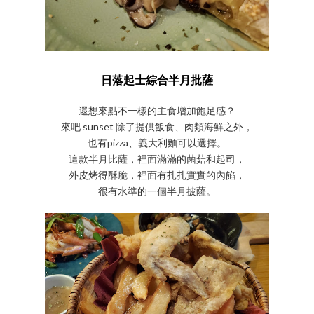
日落起士綜合半月批薩
還想來點不一樣的主食增加飽足感？
來吧 sunset 除了提供飯食、肉類海鮮之外，
也有pizza、義大利麵可以選擇。
這款半月比薩，裡面滿滿的菌菇和起司，
外皮烤得酥脆，裡面有扎扎實實的內餡，
很有水準的一個半月披薩。