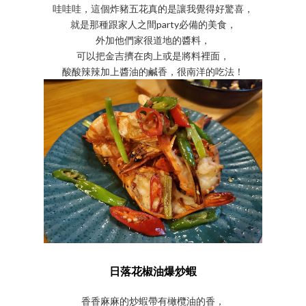
哇哇哇，這個炸豬五花真的是讓我覺得好驚喜，
就是那種跟家人之間party必備的美食，
外加他們家很道地的醬料，
可以把金吉擠在肉上或是將料裡面，
酸酸辣辣加上醬油的鹹香，很南洋的吃法！
日落花椒油爆炒蝦
香香麻麻的炒蝦帶有橄欖油的香，