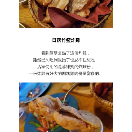
日落竹籃炸雞
看到隔壁桌點了這個炸雞，
雖然已久吃到很飽了也忍不住想吃，
店家使用的是菲律賓的炸雞粉，
一份炸雞有好大的四塊雞肉份量蠻多的。