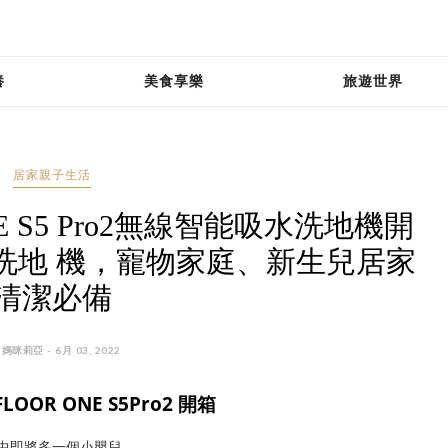
養
美食享樂
旅遊世界
居家親子生活
ONE S5 Pro2無線智能吸水洗地機開
洗地 機，寵物家庭、新生兒居家
清潔必備
 媽咪莉亞 - 6月 03, 2022
FLOOR ONE S5Pro2 開箱
中即將多一個小嬰兒，