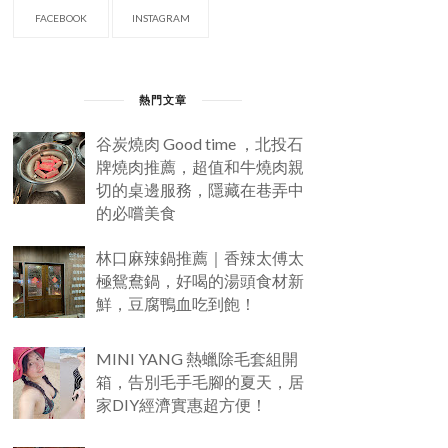
FACEBOOK
INSTAGRAM
熱門文章
谷炭燒肉 Good time ，北投石
牌燒肉推薦，超值和牛燒肉親
切的桌邊服務，隱藏在巷弄中
的必嚐美食
林口麻辣鍋推薦｜香辣太傅太
極鴛鴦鍋，好喝的湯頭食材新
鮮，豆腐鴨血吃到飽！
MINI YANG 熱蠟除毛套組開
箱，告別毛手毛腳的夏天，居
家DIY經濟實惠超方便！