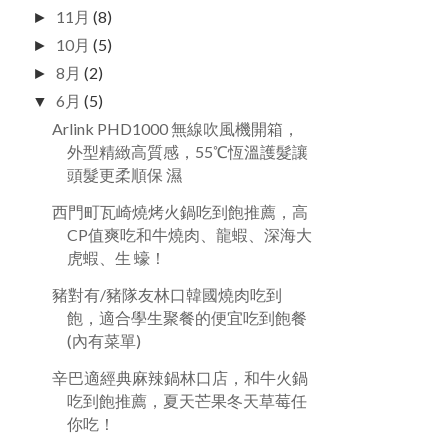
11月
(8)
►
10月
(5)
►
8月
(2)
►
6月
(5)
▼
Arlink PHD1000 無線吹風機開箱，
外型精緻高質感，55℃恆溫護髮讓
頭髮更柔順保 濕
西門町瓦崎燒烤火鍋吃到飽推薦，高
CP值爽吃和牛燒肉、龍蝦、深海大
虎蝦、生 蠔！
豬對有/豬隊友林口韓國燒肉吃到
飽，適合學生聚餐的便宜吃到飽餐
(內有菜單)
辛巴適經典麻辣鍋林口店，和牛火鍋
吃到飽推薦，夏天芒果冬天草莓任
你吃！