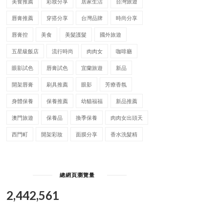
美食推薦
彩妝分享
居家生活
台灣旅遊
唇膏推薦
穿搭分享
台灣品牌
時尚分享
唇膏控
美食
美髮護髮
國外旅遊
五星級飯店
流行時尚
肉肉女
咖啡廳
眼影試色
唇膏試色
宜蘭旅遊
新品
開架唇膏
刷具推薦
眼影
芳療香氛
身體保養
保養推薦
幼貓福福
新品推薦
澳門旅遊
保養品
換季保養
肉肉女出頭天
西門町
開架彩妝
面膜分享
香水洗髮精
總網頁瀏覽量
2,442,561