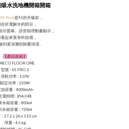
能吸水洗地機開箱開箱
 S5 Pro2
是S5的升級款，
別在於電解水的部分，
D顯示螢幕、語音助理動畫顯示，
體看起來更有科技感，
做到更深層的除菌清潔。
【產品規格】
INECO FLOOR ONE
型號 : S5 PRO 2
消耗功率 : 110V
額定功率 : 220W
池容量 : 4000mAh
充電時間 : 約4小時
淨水箱容量 : 800ml
污水箱容量 : 720ml
: 27.2 x 26 x 110 cm
淨重 : 4.5 kg