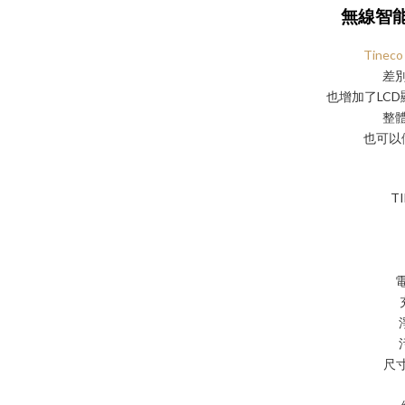
無線智
Tineco
差
也增加了LC
整
也可以
T
電
尺寸 