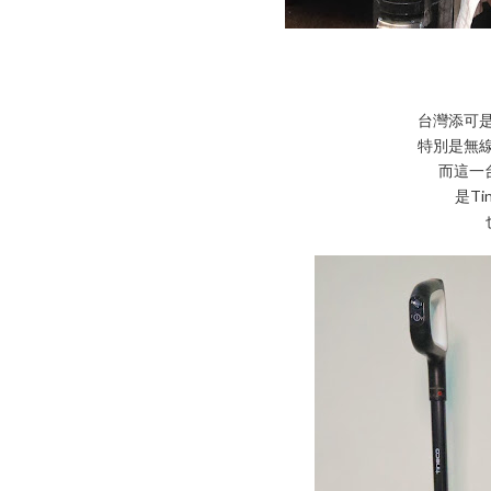
台灣添可
特別是無
而這一台F
是T