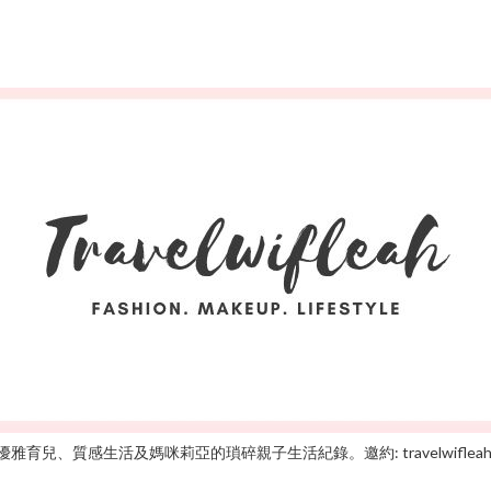
雅育兒、質感生活及媽咪莉亞的瑣碎親子生活紀錄。邀約: travelwifleah@gm