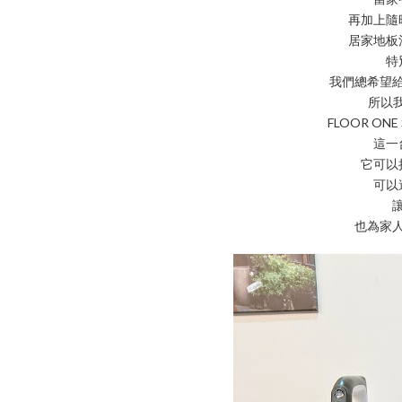
再加上隨
居家地板
特
我們總希望
所以我
FLOOR ON
這一
它可以
可以
也為家