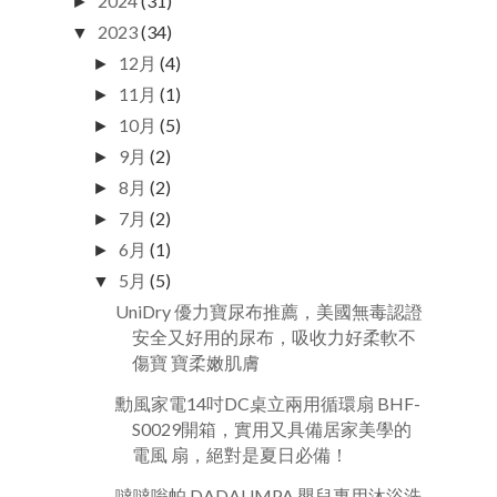
2024
(31)
►
2023
(34)
▼
12月
(4)
►
11月
(1)
►
10月
(5)
►
9月
(2)
►
8月
(2)
►
7月
(2)
►
6月
(1)
►
5月
(5)
▼
UniDry 優力寶尿布推薦，美國無毒認證
安全又好用的尿布，吸收力好柔軟不
傷寶 寶柔嫩肌膚
勳風家電14吋DC桌立兩用循環扇 BHF-
S0029開箱，實用又具備居家美學的
電風 扇，絕對是夏日必備！
噠噠嗡帕 DADAUMPA 嬰兒專用沐浴洗