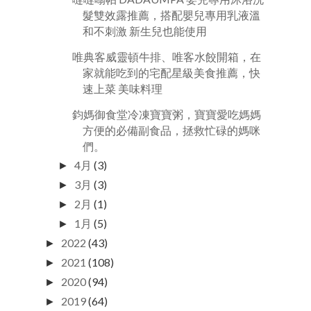
髮雙效露推薦，搭配嬰兒專用乳液溫
和不刺激 新生兒也能使用
唯典客威靈頓牛排、唯客水餃開箱，在
家就能吃到的宅配星級美食推薦，快
速上菜 美味料理
鈞媽御食堂冷凍寶寶粥，寶寶愛吃媽媽
方便的必備副食品，拯救忙碌的媽咪
們。
4月
(3)
►
3月
(3)
►
2月
(1)
►
1月
(5)
►
2022
(43)
►
2021
(108)
►
2020
(94)
►
2019
(64)
►