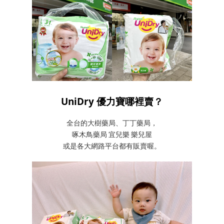
UniDry 優力寶哪裡賣？
全台的大樹藥局、丁丁藥局，
啄木鳥藥局 宜兒樂 樂兒屋
或是各大網路平台都有販賣喔。