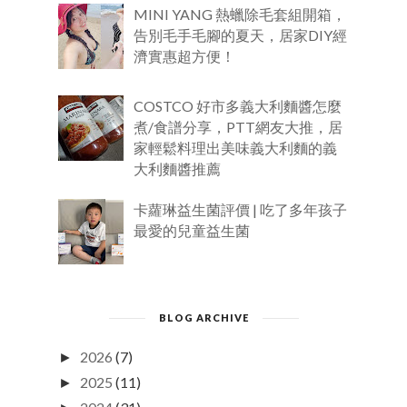
MINI YANG 熱蠟除毛套組開箱，
告別毛手毛腳的夏天，居家DIY經
濟實惠超方便！
COSTCO 好市多義大利麵醬怎麼
煮/食譜分享，PTT網友大推，居
家輕鬆料理出美味義大利麵的義
大利麵醬推薦
卡蘿琳益生菌評價 | 吃了多年孩子
最愛的兒童益生菌
BLOG ARCHIVE
2026
(7)
►
2025
(11)
►