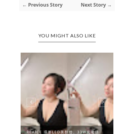
← Previous Story
Next Story →
YOU MIGHT ALSO LIKE
3四
REAICE 環形LED美顏燈、33W充電頭
長大