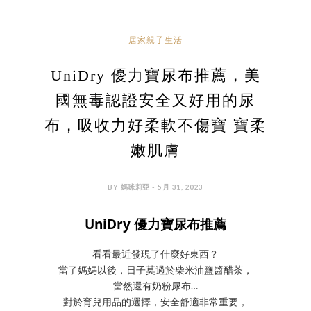
居家親子生活
UniDry 優力寶尿布推薦，美
國無毒認證安全又好用的尿
布，吸收力好柔軟不傷寶 寶柔
嫩肌膚
BY 媽咪莉亞 - 5月 31, 2023
UniDry 優力寶尿布推薦
看看最近發現了什麼好東西？
當了媽媽以後，日子莫過於柴米油鹽醬醋茶，
當然還有奶粉尿布…
對於育兒用品的選擇，安全舒適非常重要，