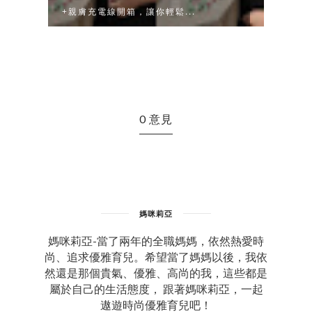
+親膚充電線開箱，讓你輕鬆...
謊言
0 意見
媽咪莉亞
媽咪莉亞-當了兩年的全職媽媽，依然熱愛時
尚、追求優雅育兒。希望當了媽媽以後，我依
然還是那個貴氣、優雅、高尚的我，這些都是
屬於自己的生活態度， 跟著媽咪莉亞，一起
遨遊時尚優雅育兒吧！