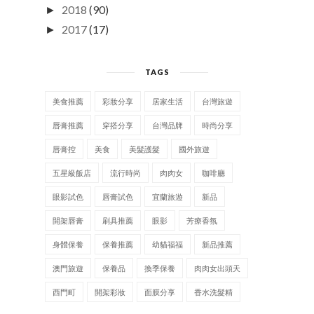
2018
(90)
►
2017
(17)
►
TAGS
美食推薦
彩妝分享
居家生活
台灣旅遊
唇膏推薦
穿搭分享
台灣品牌
時尚分享
唇膏控
美食
美髮護髮
國外旅遊
五星級飯店
流行時尚
肉肉女
咖啡廳
眼影試色
唇膏試色
宜蘭旅遊
新品
開架唇膏
刷具推薦
眼影
芳療香氛
身體保養
保養推薦
幼貓福福
新品推薦
澳門旅遊
保養品
換季保養
肉肉女出頭天
西門町
開架彩妝
面膜分享
香水洗髮精