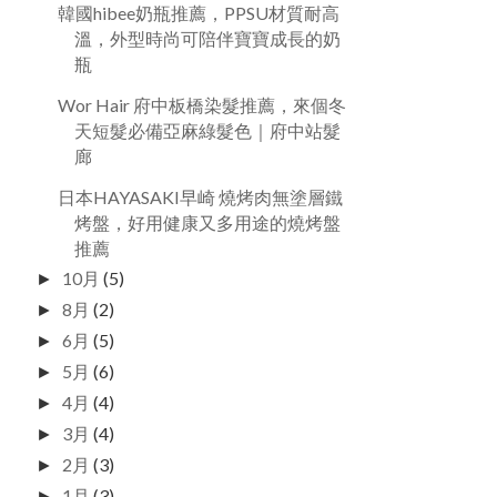
韓國hibee奶瓶推薦，PPSU材質耐高
溫，外型時尚可陪伴寶寶成長的奶
瓶
Wor Hair 府中板橋染髮推薦，來個冬
天短髮必備亞麻綠髮色｜府中站髮
廊
日本HAYASAKI早崎 燒烤肉無塗層鐵
烤盤，好用健康又多用途的燒烤盤
推薦
10月
(5)
►
8月
(2)
►
6月
(5)
►
5月
(6)
►
4月
(4)
►
3月
(4)
►
2月
(3)
►
1月
(3)
►