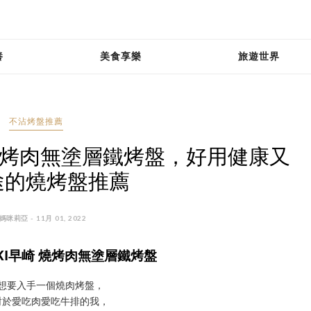
養
美食享樂
旅遊世界
不沾烤盤推薦
 燒烤肉無塗層鐵烤盤，好用健康又
途的燒烤盤推薦
媽咪莉亞 - 11月 01, 2022
AKI早崎 燒烤肉無塗層鐵烤盤
想要入手一個燒肉烤盤，
對於愛吃肉愛吃牛排的我，