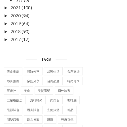
2021
(108)
►
2020
(94)
►
2019
(64)
►
2018
(90)
►
2017
(17)
►
TAGS
美食推薦
彩妝分享
居家生活
台灣旅遊
唇膏推薦
穿搭分享
台灣品牌
時尚分享
唇膏控
美食
美髮護髮
國外旅遊
五星級飯店
流行時尚
肉肉女
咖啡廳
眼影試色
唇膏試色
宜蘭旅遊
新品
開架唇膏
刷具推薦
眼影
芳療香氛