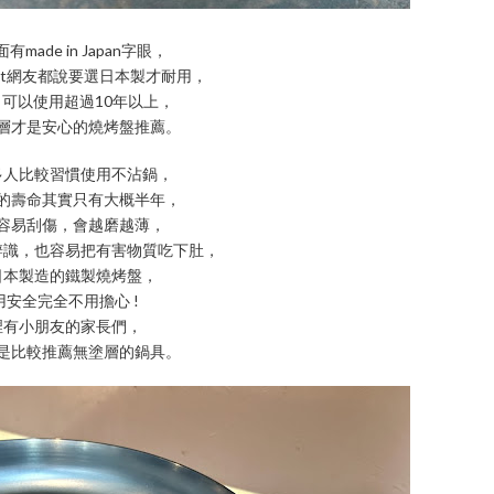
made in Japan字眼，
tt網友都說要選日本製才耐用，
可以使用超過10年以上，
層才是安心的燒烤盤推薦。
多人比較習慣使用不沾鍋，
的壽命其實只有大概半年，
容易刮傷，會越磨越薄，
辨識，也容易把有害物質吃下肚，
日本製造的鐵製燒烤盤，
用安全完全不用擔心 !
裡有小朋友的家長們，
是比較推薦無塗層的鍋具。