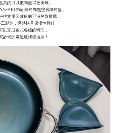
盤真的可以把肉煎得更美味。
YASAKI早崎 燒烤肉無塗層鐵烤盤，
得很實用又健康的不沾烤盤推薦，
手工製造，導熱快且保溫性極佳，
可以完成各式各樣的料理，
家必備的電磁爐烤盤推薦！