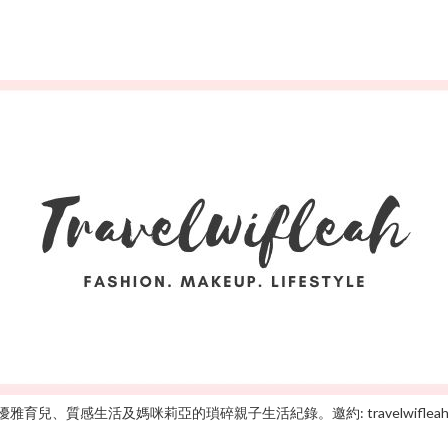
雅育兒、質感生活及媽咪莉亞的瑣碎親子生活紀錄。邀約: travelwifleah@gm