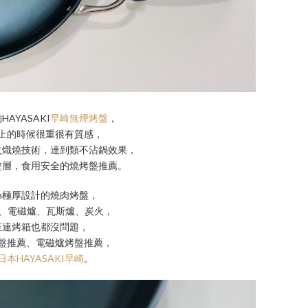
AYASAKI
早崎無煙烤盤
，
上的時候很重很有質感，
火熾燒技術，達到類不沾鍋效果，
塗層，食用安全的燒烤盤推薦。
mm極厚設計的燒肉烤盤，
爐、電磁爐、瓦斯爐、炭火，
至連烤箱也都沒問題，
盤推薦、電磁爐烤盤推薦，
日本HAYASAKI早崎
。