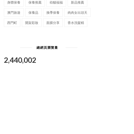
身體保養
保養推薦
幼貓福福
新品推薦
澳門旅遊
保養品
換季保養
肉肉女出頭天
西門町
開架彩妝
面膜分享
香水洗髮精
總網頁瀏覽量
2,440,002