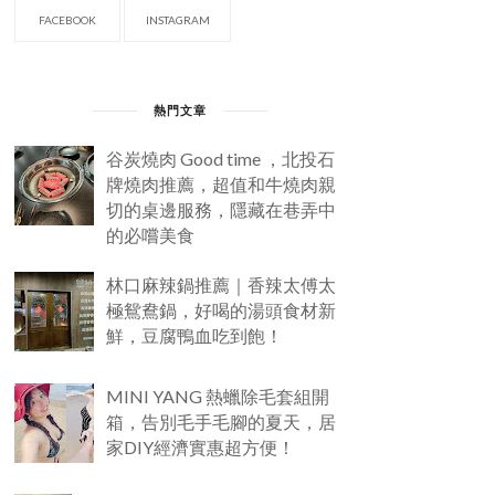
FACEBOOK
INSTAGRAM
熱門文章
谷炭燒肉 Good time ，北投石
牌燒肉推薦，超值和牛燒肉親
切的桌邊服務，隱藏在巷弄中
的必嚐美食
林口麻辣鍋推薦｜香辣太傅太
極鴛鴦鍋，好喝的湯頭食材新
鮮，豆腐鴨血吃到飽！
MINI YANG 熱蠟除毛套組開
箱，告別毛手毛腳的夏天，居
家DIY經濟實惠超方便！