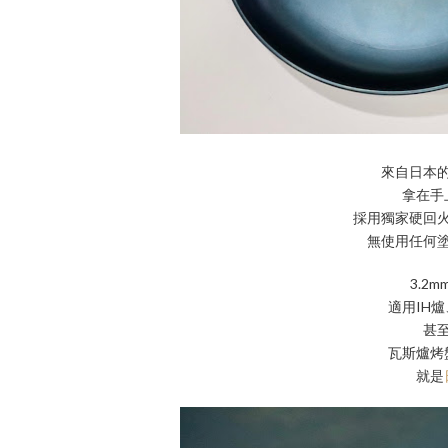
來自日本的H
拿在手
採用獨家硬回
無使用任何
3.2
適用IH
甚
瓦斯爐烤
就是