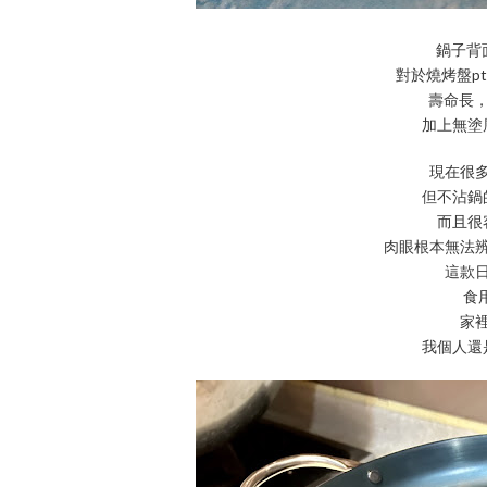
鍋子背面有
對於燒烤盤p
壽命長，
加上無塗
現在很
但不沾鍋
而且很
肉眼根本無法
這款
食
家
我個人還