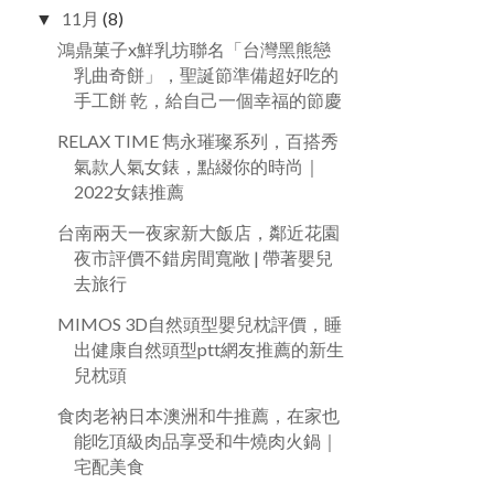
11月
(8)
▼
鴻鼎菓子x鮮乳坊聯名「台灣黑熊戀
乳曲奇餅」，聖誕節準備超好吃的
手工餅 乾，給自己一個幸福的節慶
RELAX TIME 雋永璀璨系列，百搭秀
氣款人氣女錶，點綴你的時尚｜
2022女錶推薦
台南兩天一夜家新大飯店，鄰近花園
夜市評價不錯房間寬敞 | 帶著嬰兒
去旅行
MIMOS 3D自然頭型嬰兒枕評價，睡
出健康自然頭型ptt網友推薦的新生
兒枕頭
食肉老衲日本澳洲和牛推薦，在家也
能吃頂級肉品享受和牛燒肉火鍋｜
宅配美食