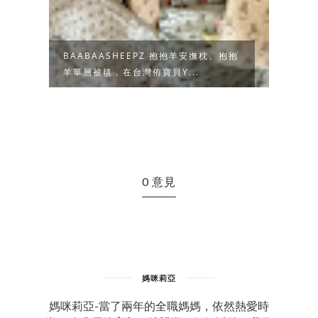
西
BAABAASHEEPZ 抱抱羊安撫枕、抱抱
義大利
羊單層被毯，在台灣侑寶貝Y...
合一兒
0 意見
媽咪莉亞
媽咪莉亞-當了兩年的全職媽媽，依然熱愛時