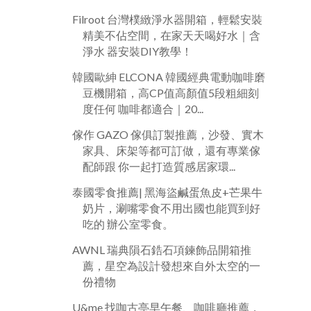
Filroot 台灣樸緻淨水器開箱，輕鬆安裝
精美不佔空間，在家天天喝好水｜含
淨水 器安裝DIY教學！
韓國歐紳 ELCONA 韓國經典電動咖啡磨
豆機開箱，高CP值高顏值5段粗細刻
度任何 咖啡都適合｜20...
傢作 GAZO 傢俱訂製推薦，沙發、實木
家具、床架等都可訂做，還有專業傢
配師跟 你一起打造質感居家環...
泰國零食推薦| 黑海盜鹹蛋魚皮+芒果牛
奶片，涮嘴零食不用出國也能買到好
吃的 辦公室零食。
AWNL 瑞典隕石鋯石項鍊飾品開箱推
薦，星空為設計發想來自外太空的一
份禮物
U&me 找咖古亭早午餐、咖啡廳推薦，