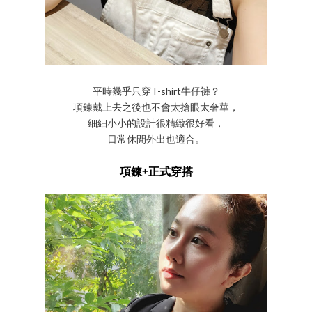
平時幾乎只穿T-shirt牛仔褲？
項鍊戴上去之後也不會太搶眼太奢華，
細細小小的設計很精緻很好看，
日常休閒外出也適合。
項鍊+正式穿搭