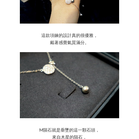
這款項鍊的設計真的很優雅，
戴著感覺氣質滿分。
M隕石就是垂墜的這一顆石頭，
來自木星的隕石，