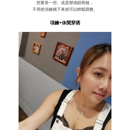
想要長一些、或是變成鎖骨鏈，
不用把項鍊摘下來就可以輕鬆調整。
項鍊+休閒穿搭