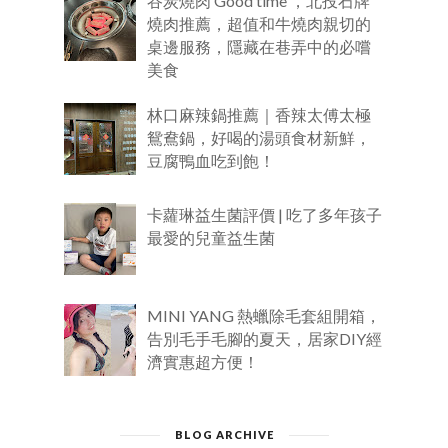
谷炭燒肉 Good time ，北投石牌
燒肉推薦，超值和牛燒肉親切的
桌邊服務，隱藏在巷弄中的必嚐
美食
林口麻辣鍋推薦｜香辣太傅太極
鴛鴦鍋，好喝的湯頭食材新鮮，
豆腐鴨血吃到飽！
卡蘿琳益生菌評價 | 吃了多年孩子
最愛的兒童益生菌
MINI YANG 熱蠟除毛套組開箱，
告別毛手毛腳的夏天，居家DIY經
濟實惠超方便！
BLOG ARCHIVE