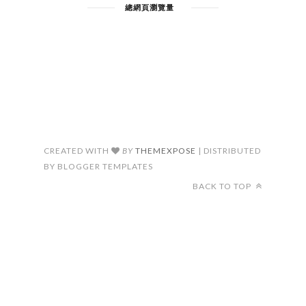
總網頁瀏覽量
CREATED WITH
BY
THEMEXPOSE
| DISTRIBUTED
BY BLOGGER TEMPLATES
BACK TO TOP