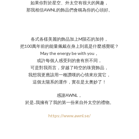
如果你對於星空、外太空有很大的興趣，
那我相信AWNL的飾品們會稱為你的心頭好。
各式各樣美麗的飾品加上M隕石的加持，
把100萬年前的能量佩戴在身上到底是什麼感覺呢？
May the energy be with you，
或許每個人感受到的會有所不同，
可是對我而言，穿越了時空的珠寶飾品，
我想我更應該用一種讚嘆的心情來欣賞它，
這個太陽系的運作，實在是太奧妙了！
感謝AWNL，
於是..我擁有了我的第一份來自外太空的禮物。
https://www.awnl.se/