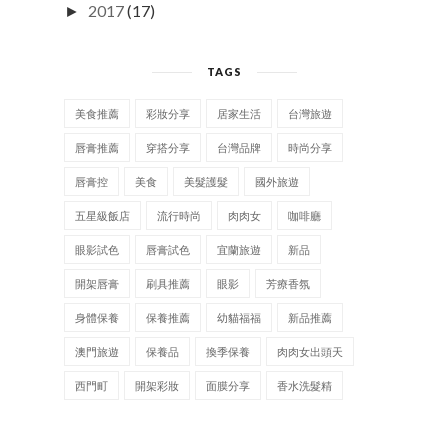
2017
(17)
►
TAGS
美食推薦
彩妝分享
居家生活
台灣旅遊
唇膏推薦
穿搭分享
台灣品牌
時尚分享
唇膏控
美食
美髮護髮
國外旅遊
五星級飯店
流行時尚
肉肉女
咖啡廳
眼影試色
唇膏試色
宜蘭旅遊
新品
開架唇膏
刷具推薦
眼影
芳療香氛
身體保養
保養推薦
幼貓福福
新品推薦
澳門旅遊
保養品
換季保養
肉肉女出頭天
西門町
開架彩妝
面膜分享
香水洗髮精