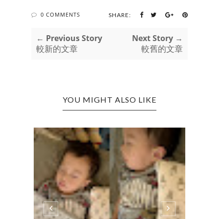
0 COMMENTS
SHARE:
← Previous Story
Next Story →
較新的文章
較舊的文章
YOU MIGHT ALSO LIKE