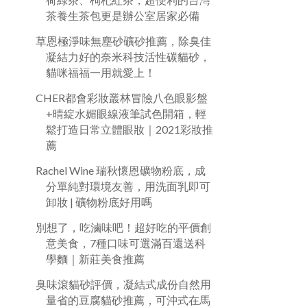
茶養生茶包更是辦公室居家必備
草恩極淨味無塵砂礦砂推薦，除臭佳
凝結力好的奈米科技活性碳貓砂，
貓咪福福一用就愛上！
CHER都會彩妝叢林冒險八色眼影盤
+晴綻水媚眼線液筆試色開箱，輕
鬆打造日常立體眼妝｜2021彩妝推
薦
Rachel Wine 瑞秋懷恩礦物粉底，成
分單純對環境友善，用洗面乳即可
卸妝 | 礦物粉底好用嗎
別想了，吃滷味吧！超好吃的平價創
意美食，7種口味可選滿百還送科
學麵｜新莊美食推薦
臭味滾貓砂評價，凝結式成份自然用
量省的豆腐貓砂推薦，可沖式在馬