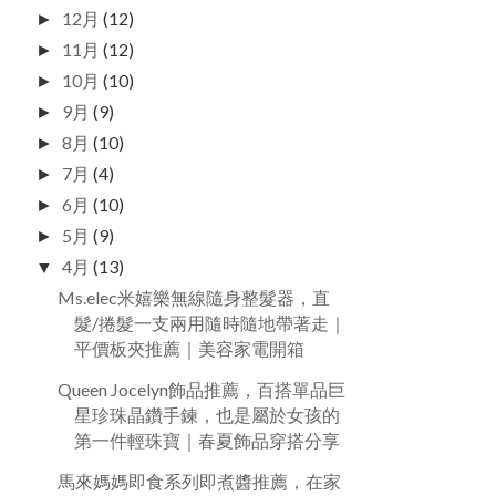
12月
(12)
►
11月
(12)
►
10月
(10)
►
9月
(9)
►
8月
(10)
►
7月
(4)
►
6月
(10)
►
5月
(9)
►
4月
(13)
▼
Ms.elec米嬉樂無線隨身整髮器，直
髮/捲髮一支兩用隨時隨地帶著走｜
平價板夾推薦｜美容家電開箱
Queen Jocelyn飾品推薦，百搭單品巨
星珍珠晶鑽手鍊，也是屬於女孩的
第一件輕珠寶｜春夏飾品穿搭分享
馬來媽媽即食系列即煮醬推薦，在家