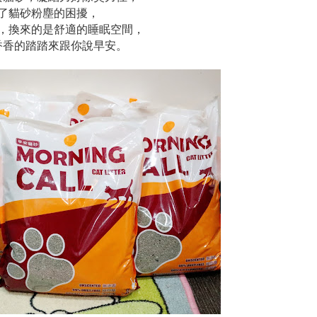
了貓砂粉塵的困擾，
，換來的是舒適的睡眠空間，
香香的踏踏來跟你說早安。