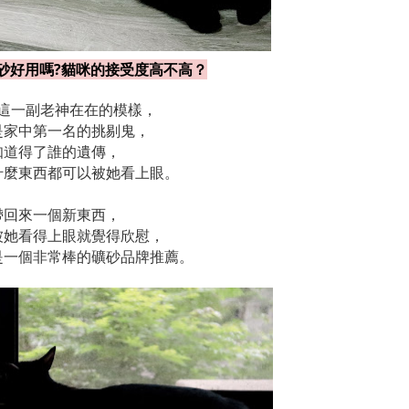
all貓砂好用嗎?貓咪的接受度高不高？
這一副老神在在的模樣，
是家中第一名的挑剔鬼，
知道得了誰的遺傳，
什麼東西都可以被她看上眼。
帶回來一個新東西，
被她看得上眼就覺得欣慰，
是一個非常棒的礦砂品牌推薦。