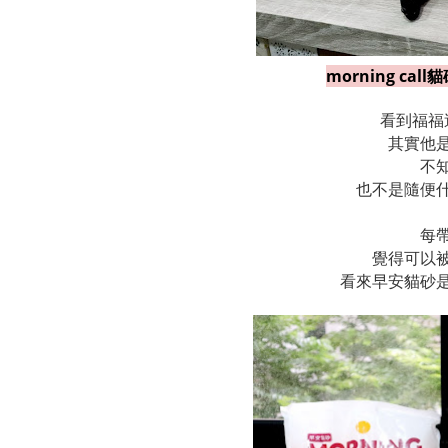
morning c
看到福福
其實他
不
也不是隨便
每
覺得可以
看來早安貓砂