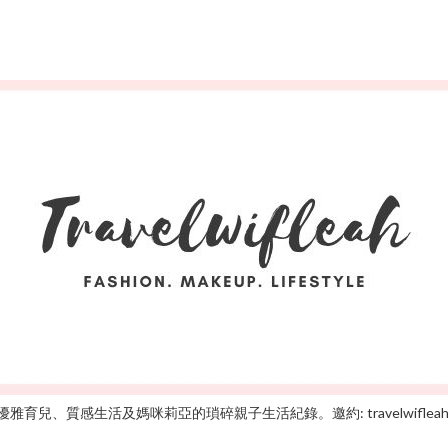
雅育兒、質感生活及媽咪莉亞的瑣碎親子生活紀錄。邀約: travelwifleah@gm