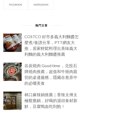
FACEBOOK
INSTAGRAM
熱門文章
COSTCO 好市多義大利麵醬怎
麼煮/食譜分享，PTT網友大
推，居家輕鬆料理出美味義大
利麵的義大利麵醬推薦
谷炭燒肉 Good time ，北投石
牌燒肉推薦，超值和牛燒肉親
切的桌邊服務，隱藏在巷弄中
的必嚐美食
林口麻辣鍋推薦｜香辣太傅太
極鴛鴦鍋，好喝的湯頭食材新
鮮，豆腐鴨血吃到飽！