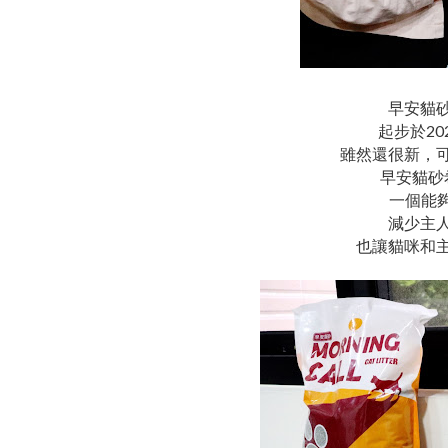
早安貓
起步於2
雖然還很新，
早安貓砂
一個能
減少主
也讓貓咪和