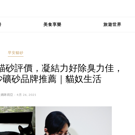
養
美食享樂
旅遊世界
早安貓砂
L早安貓砂評價，凝結力好除臭力佳，
砂礦砂品牌推薦｜貓奴生活
 媽咪莉亞 - 4月 26, 2021