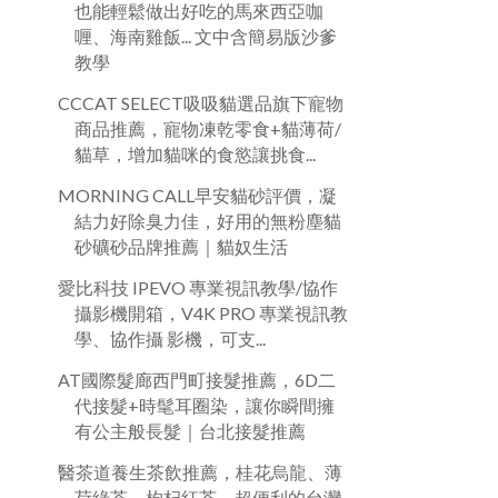
也能輕鬆做出好吃的馬來西亞咖
喱、海南雞飯... 文中含簡易版沙爹
教學
CCCAT SELECT吸吸貓選品旗下寵物
商品推薦，寵物凍乾零食+貓薄荷/
貓草，增加貓咪的食慾讓挑食...
MORNING CALL早安貓砂評價，凝
結力好除臭力佳，好用的無粉塵貓
砂礦砂品牌推薦｜貓奴生活
愛比科技 IPEVO 專業視訊教學/協作
攝影機開箱，V4K PRO 專業視訊教
學、協作攝 影機，可支...
AT國際髮廊西門町接髮推薦，6D二
代接髮+時髦耳圈染，讓你瞬間擁
有公主般長髮｜台北接髮推薦
醫茶道養生茶飲推薦，桂花烏龍、薄
荷綠茶、枸杞紅茶，超便利的台灣