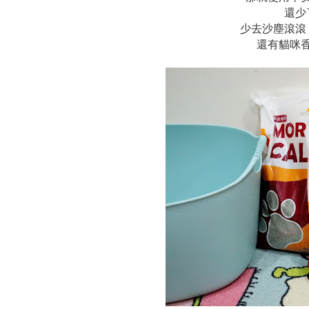
還少
少去沙塵滾滾
還有貓咪