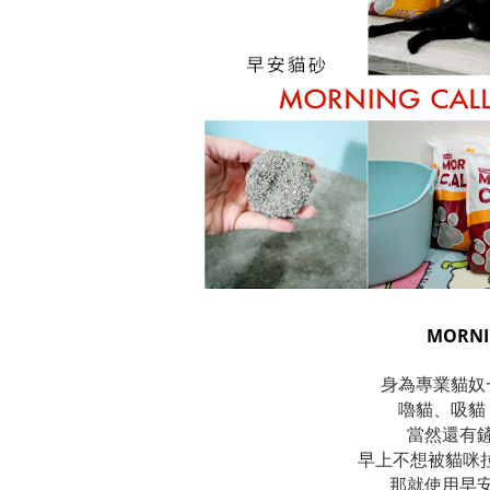
MORN
身為專業貓奴
嚕貓、吸貓
當然還有
早上不想被貓咪拉的
那就使用早