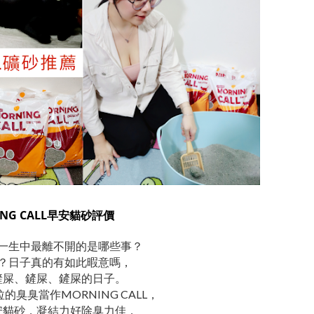
ING CALL早安貓砂評價
一生中最離不開的是哪些事？
？日子真的有如此暇意嗎，
鏟屎、鏟屎、鏟屎的日子。
臭臭當作MORNING CALL，
安貓砂，凝結力好除臭力佳，