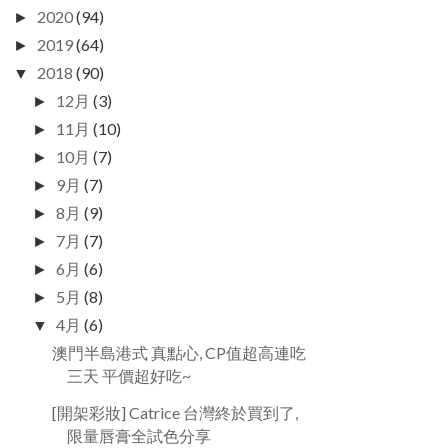
2020
(94)
►
2019
(64)
►
2018
(90)
▼
12月
(3)
►
11月
(10)
►
10月
(7)
►
9月
(7)
►
8月
(9)
►
7月
(7)
►
6月
(6)
►
5月
(8)
►
4月
(6)
▼
澳門半島港式 真點心, CP值超高連吃
三天 平價超好吃~
[開架彩妝] Catrice 台灣終於買到了,
限量唇膏全試色分享