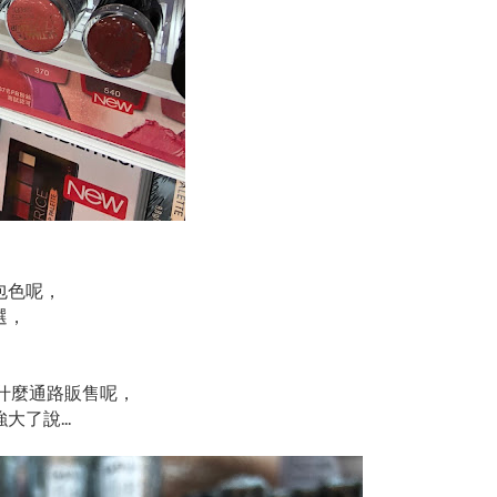
包色呢，
選，
過什麼通路販售呢，
了說...