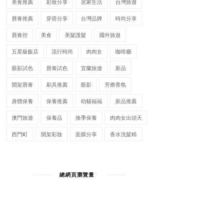
美食推薦
彩妝分享
居家生活
台灣旅遊
唇膏推薦
穿搭分享
台灣品牌
時尚分享
唇膏控
美食
美髮護髮
國外旅遊
五星級飯店
流行時尚
肉肉女
咖啡廳
眼影試色
唇膏試色
宜蘭旅遊
新品
開架唇膏
刷具推薦
眼影
芳療香氛
身體保養
保養推薦
幼貓福福
新品推薦
澳門旅遊
保養品
換季保養
肉肉女出頭天
西門町
開架彩妝
面膜分享
香水洗髮精
總網頁瀏覽量