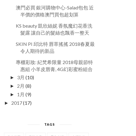
澳門必買 銀河購物中心-Salad包包 近
半價的價格澳門買包超划算
KS beauty 凱欣絲妮 香氛魔幻花香洗
髮露 讓自己的髮絲也飄香一整天
SKIN PI 邱比特 唇萃搖搖 2018春夏最
令人期待的新品
專櫃彩妝: 紀梵希限量 2018母親節特
惠組 小羊皮唇膏, 4G幻彩蜜粉組合
3月
(10)
►
2月
(8)
►
1月
(9)
►
2017
(17)
►
TAGS