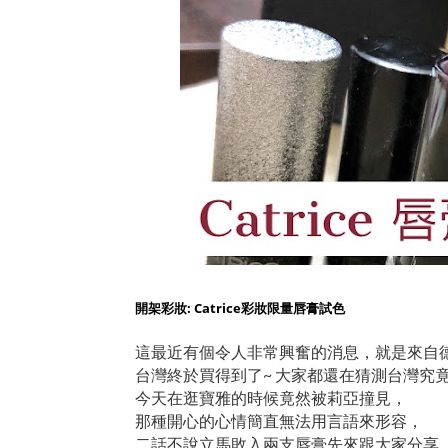
開架彩妝: Catrice彩妝限量唇膏試色
這最近有個令人非常興奮的消息，就是來自德國的
台灣終於買得到了~ 大家都還在猜測台灣究
今天在逛寶雅的時候竟然被莉亞撞見，
那種開心的心情簡直無法用言語來形容，
二話不說立馬敗入兩支唇膏先來跟大家分享