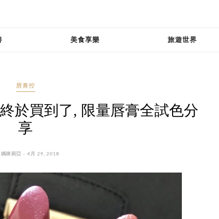
養
美食享樂
旅遊世界
唇膏控
e 台灣終於買到了, 限量唇膏全試色分
享
 媽咪莉亞 - 4月 29, 2018