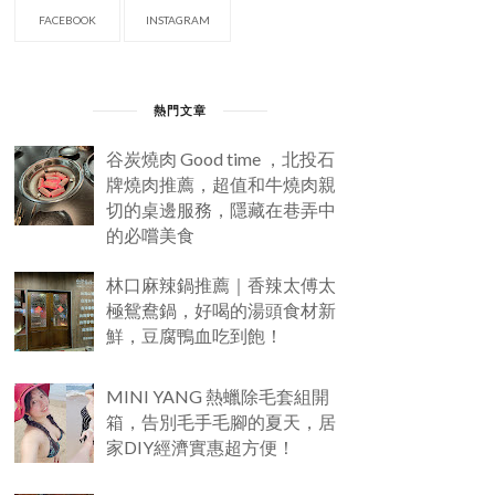
FACEBOOK
INSTAGRAM
熱門文章
谷炭燒肉 Good time ，北投石
牌燒肉推薦，超值和牛燒肉親
切的桌邊服務，隱藏在巷弄中
的必嚐美食
林口麻辣鍋推薦｜香辣太傅太
極鴛鴦鍋，好喝的湯頭食材新
鮮，豆腐鴨血吃到飽！
MINI YANG 熱蠟除毛套組開
箱，告別毛手毛腳的夏天，居
家DIY經濟實惠超方便！