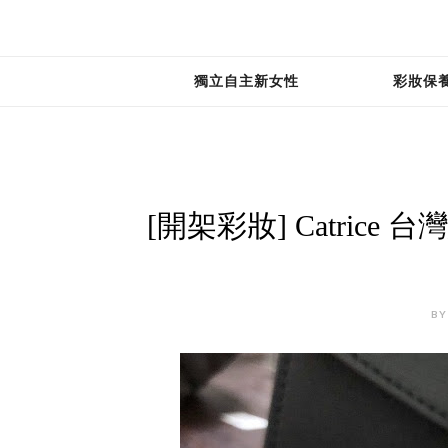
獨立自主新女性
彩妝保
[開架彩妝] Catric
BY