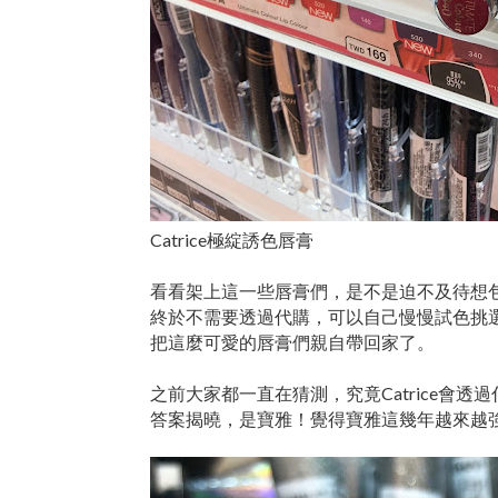
Catrice極綻誘色唇膏
看看架上這一些唇膏們，是不是迫不及待想
終於不需要透過代購，可以自己慢慢試色挑
把這麼可愛的唇膏們親自帶回家了。
之前大家都一直在猜測，究竟Catrice會透
答案揭曉，是寶雅！覺得寶雅這幾年越來越強大