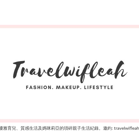
雅育兒、質感生活及媽咪莉亞的瑣碎親子生活紀錄。邀約: travelwifleah@gm