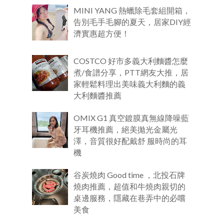
MINI YANG 熱蠟除毛套組開箱，
告別毛手毛腳的夏天，居家DIY經
濟實惠超方便！
COSTCO 好市多義大利麵醬怎麼
煮/食譜分享，PTT網友大推，居
家輕鬆料理出美味義大利麵的義
大利麵醬推薦
OMIX G1 真空鍍膜真無線降噪藍
牙耳機推薦，絕美拋光金屬光
澤，音質很好配戴舒 服時尚的耳
機
谷炭燒肉 Good time ，北投石牌
燒肉推薦，超值和牛燒肉親切的
桌邊服務，隱藏在巷弄中的必嚐
美食