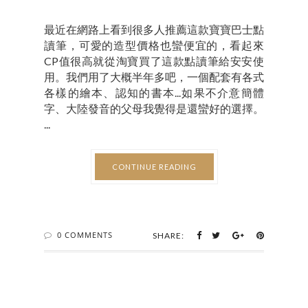
最近在網路上看到很多人推薦這款寶寶巴士點
讀筆，可愛的造型價格也蠻便宜的，看起來
CP值很高就從淘寶買了這款點讀筆給安安使
用。我們用了大概半年多吧，一個配套有各式
各樣的繪本、認知的書本...如果不介意簡體
字、大陸發音的父母我覺得是還蠻好的選擇。
...
CONTINUE READING
0 COMMENTS
SHARE: