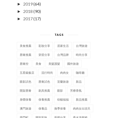
2019
(64)
►
2018
(90)
►
2017
(17)
►
TAGS
美食推薦
彩妝分享
居家生活
台灣旅遊
唇膏推薦
穿搭分享
台灣品牌
時尚分享
唇膏控
美食
美髮護髮
國外旅遊
五星級飯店
流行時尚
肉肉女
咖啡廳
眼影試色
唇膏試色
宜蘭旅遊
新品
開架唇膏
刷具推薦
眼影
芳療香氛
身體保養
保養推薦
幼貓福福
新品推薦
澳門旅遊
保養品
換季保養
肉肉女出頭天
西門町
開架彩妝
面膜分享
香水洗髮精