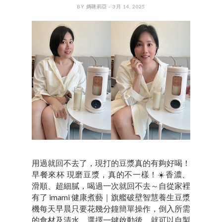
BY 媽咪莉亞 - 3月 14, 2025
用過就回不去了，現打的豆漿真的有夠好喝！
早餐來杯 現磨豆漿，真的不一樣！☀️香濃、
滑順、超細膩，喝過一次就回不去～自從家裡
有了 imami 健康煮藝｜旗艦破壁智慧養生豆漿
機每天早晨只要花幾分鐘簡單操作，倒入所需
的食材及清水，選擇一鍵啟動後，就可以自製