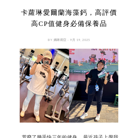
卡蘿琳愛爾蘭海藻鈣，高評價
高CP值健身必備保養品
BY 媽咪莉亞 - 9月 19, 2025
荒廢了幾乎快三年的健身， 最近孩子上學我