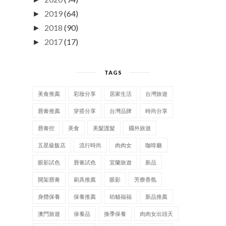
2019
(64)
►
2018
(90)
►
2017
(17)
►
TAGS
美食推薦
彩妝分享
居家生活
台灣旅遊
唇膏推薦
穿搭分享
台灣品牌
時尚分享
唇膏控
美食
美髮護髮
國外旅遊
五星級飯店
流行時尚
肉肉女
咖啡廳
眼影試色
唇膏試色
宜蘭旅遊
新品
開架唇膏
刷具推薦
眼影
芳療香氛
身體保養
保養推薦
幼貓福福
新品推薦
澳門旅遊
保養品
換季保養
肉肉女出頭天