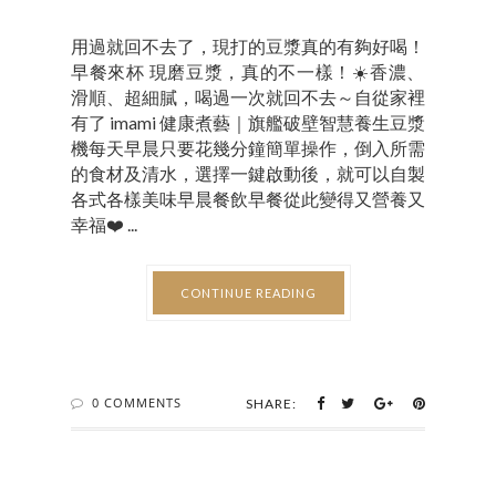
用過就回不去了，現打的豆漿真的有夠好喝！
早餐來杯 現磨豆漿，真的不一樣！☀️香濃、
滑順、超細膩，喝過一次就回不去～自從家裡
有了 imami 健康煮藝｜旗艦破壁智慧養生豆漿
機每天早晨只要花幾分鐘簡單操作，倒入所需
的食材及清水，選擇一鍵啟動後，就可以自製
各式各樣美味早晨餐飲早餐從此變得又營養又
幸福❤️ ...
CONTINUE READING
0 COMMENTS
SHARE: