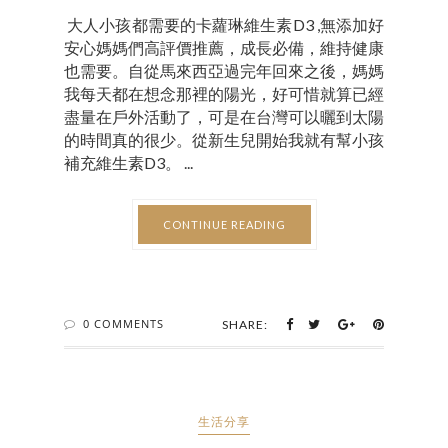
大人小孩都需要的卡蘿琳維生素D3 ,無添加好
安心媽媽們高評價推薦，成長必備，維持健康
也需要。自從馬來西亞過完年回來之後，媽媽
我每天都在想念那裡的陽光，好可惜就算已經
盡量在戶外活動了，可是在台灣可以曬到太陽
的時間真的很少。從新生兒開始我就有幫小孩
補充維生素D3。 ...
CONTINUE READING
0 COMMENTS
SHARE:
生活分享