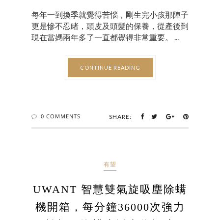
每年一到換季就覺得苦惱，剛生完小孩那陣子
更是慘不忍睹，頭皮及頭髮的保養，從產後到
現在當媽兩年多了一直都覺得非常重要。 ...
CONTINUE READING
0 COMMENTS
SHARE:
有望
UWANT 智慧雙氣旋吸塵除螨
機開箱，每分鐘36000次強力