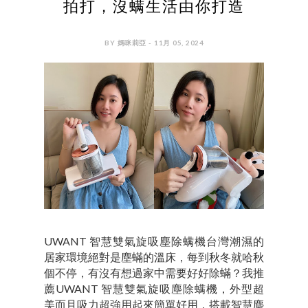
拍打，沒螨生活由你打造
BY 媽咪莉亞 - 11月 05, 2024
UWANT 智慧雙氣旋吸塵除螨機台灣潮濕的
居家環境絕對是塵蟎的溫床，每到秋冬就哈秋
個不停，有沒有想過家中需要好好除蟎？我推
薦UWANT 智慧雙氣旋吸塵除螨機，外型超
美而且吸力超強用起來簡單好用，搭載智慧塵