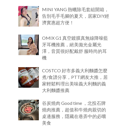
MINI YANG 熱蠟除毛套組開箱，
告別毛手毛腳的夏天，居家DIY經
濟實惠超方便！
OMIX G1 真空鍍膜真無線降噪藍
牙耳機推薦，絕美拋光金屬光
澤，音質很好配戴舒 服時尚的耳
機
COSTCO 好市多義大利麵醬怎麼
煮/食譜分享，PTT網友大推，居
家輕鬆料理出美味義大利麵的義
大利麵醬推薦
谷炭燒肉 Good time ，北投石牌
燒肉推薦，超值和牛燒肉親切的
桌邊服務，隱藏在巷弄中的必嚐
美食