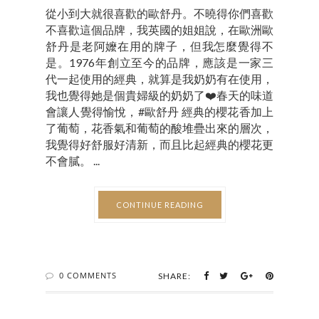
從小到大就很喜歡的歐舒丹。不曉得你們喜歡
不喜歡這個品牌，我英國的姐姐說，在歐洲歐
舒丹是老阿嬤在用的牌子，但我怎麼覺得不
是。1976年創立至今的品牌，應該是一家三
代一起使用的經典，就算是我奶奶有在使用，
我也覺得她是個貴婦級的奶奶了❤️春天的味道
會讓人覺得愉悅，#歐舒丹 經典的櫻花香加上
了葡萄，花香氣和葡萄的酸堆疊出來的層次，
我覺得好舒服好清新，而且比起經典的櫻花更
不會膩。 ...
CONTINUE READING
0 COMMENTS
SHARE: