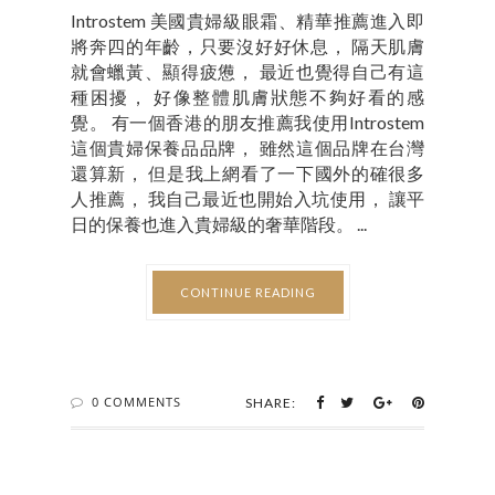
Introstem 美國貴婦級眼霜、精華推薦進入即
將奔四的年齡，只要沒好好休息， 隔天肌膚
就會蠟黃、顯得疲憊， 最近也覺得自己有這
種困擾， 好像整體肌膚狀態不夠好看的感
覺。 有一個香港的朋友推薦我使用Introstem
這個貴婦保養品品牌， 雖然這個品牌在台灣
還算新， 但是我上網看了一下國外的確很多
人推薦， 我自己最近也開始入坑使用， 讓平
日的保養也進入貴婦級的奢華階段。 ...
CONTINUE READING
0 COMMENTS
SHARE: