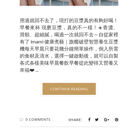
用過就回不去了，現打的豆漿真的有夠好喝！
早餐來杯 現磨豆漿，真的不一樣！☀️香濃、
滑順、超細膩，喝過一次就回不去～自從家裡
有了 imami 健康煮藝｜旗艦破壁智慧養生豆漿
機每天早晨只要花幾分鐘簡單操作，倒入所需
的食材及清水，選擇一鍵啟動後，就可以自製
各式各樣美味早晨餐飲早餐從此變得又營養又
幸福❤️ ...
CONTINUE READING
0 COMMENTS
SHARE: