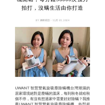
拍打，沒螨生活由你打造
BY 媽咪莉亞 - 11月 05, 2024
UWANT 智慧雙氣旋吸塵除螨機台灣潮濕的
居家環境絕對是塵蟎的溫床，每到秋冬就哈秋
個不停，有沒有想過家中需要好好除蟎？我推
薦UWANT 智慧雙氣旋吸塵除螨機，外型超