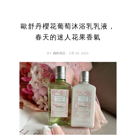
歐舒丹櫻花葡萄沐浴乳乳液，
春天的迷人花果香氣
BY 媽咪莉亞 - 3月 20, 2025