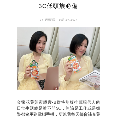
3C低頭族必備
BY 媽咪莉亞 - 10月 29, 2024
金盞花葉黃素膠囊-B群特別版推薦現代人的
日常生活總是離不開3C，無論是工作或是娛
樂都會用到電腦手機，所以我每天都會補充葉