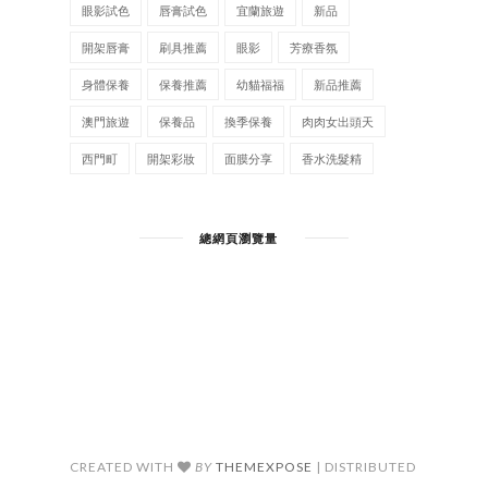
眼影試色
唇膏試色
宜蘭旅遊
新品
開架唇膏
刷具推薦
眼影
芳療香氛
身體保養
保養推薦
幼貓福福
新品推薦
澳門旅遊
保養品
換季保養
肉肉女出頭天
西門町
開架彩妝
面膜分享
香水洗髮精
總網頁瀏覽量
CREATED WITH
BY
THEMEXPOSE
| DISTRIBUTED