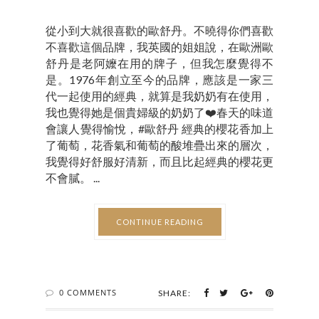
從小到大就很喜歡的歐舒丹。不曉得你們喜歡
不喜歡這個品牌，我英國的姐姐說，在歐洲歐
舒丹是老阿嬤在用的牌子，但我怎麼覺得不
是。1976年創立至今的品牌，應該是一家三
代一起使用的經典，就算是我奶奶有在使用，
我也覺得她是個貴婦級的奶奶了❤️春天的味道
會讓人覺得愉悅，#歐舒丹 經典的櫻花香加上
了葡萄，花香氣和葡萄的酸堆疊出來的層次，
我覺得好舒服好清新，而且比起經典的櫻花更
不會膩。 ...
CONTINUE READING
0 COMMENTS
SHARE: