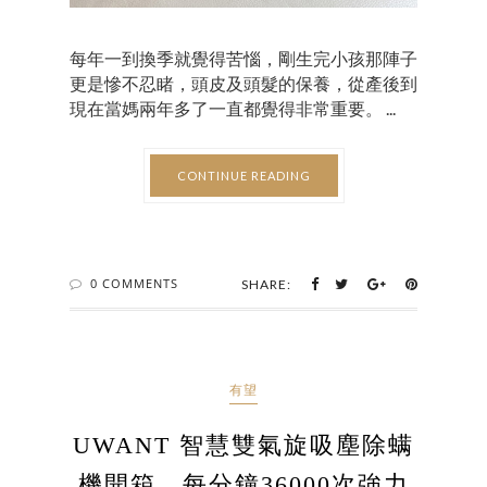
每年一到換季就覺得苦惱，剛生完小孩那陣子
更是慘不忍睹，頭皮及頭髮的保養，從產後到
現在當媽兩年多了一直都覺得非常重要。 ...
CONTINUE READING
0 COMMENTS
SHARE:
有望
UWANT 智慧雙氣旋吸塵除螨
機開箱，每分鐘36000次強力