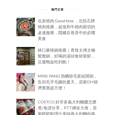
熱門文章
谷炭燒肉 Good time ，北投石牌
燒肉推薦，超值和牛燒肉親切的
桌邊服務，隱藏在巷弄中的必嚐
美食
林口麻辣鍋推薦｜香辣太傅太極
鴛鴦鍋，好喝的湯頭食材新鮮，
豆腐鴨血吃到飽！
MINI YANG 熱蠟除毛套組開箱，
告別毛手毛腳的夏天，居家DIY經
濟實惠超方便！
COSTCO 好市多義大利麵醬怎麼
煮/食譜分享，PTT網友大推，居
家輕鬆料理出美味義大利麵的義