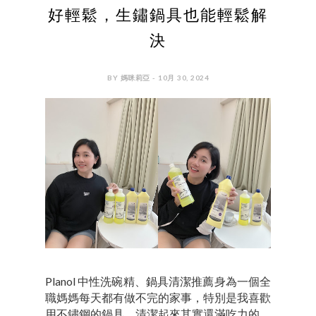
好輕鬆，生鏽鍋具也能輕鬆解
決
BY 媽咪莉亞 - 10月 30, 2024
Planol 中性洗碗精、鍋具清潔推薦身為一個全
職媽媽每天都有做不完的家事，特別是我喜歡
用不鏽鋼的鍋具，清潔起來其實還滿吃力的。