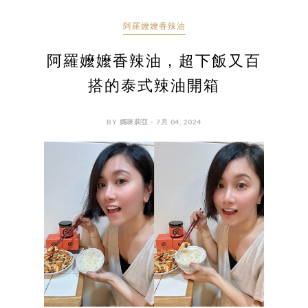
阿羅嬤嬤香辣油
阿羅嬤嬤香辣油，超下飯又百
搭的泰式辣油開箱
BY 媽咪莉亞 - 7月 04, 2024