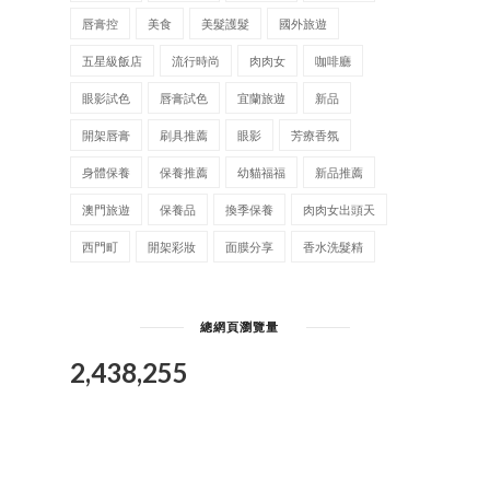
唇膏控
美食
美髮護髮
國外旅遊
五星級飯店
流行時尚
肉肉女
咖啡廳
眼影試色
唇膏試色
宜蘭旅遊
新品
開架唇膏
刷具推薦
眼影
芳療香氛
身體保養
保養推薦
幼貓福福
新品推薦
澳門旅遊
保養品
換季保養
肉肉女出頭天
西門町
開架彩妝
面膜分享
香水洗髮精
總網頁瀏覽量
2,438,255