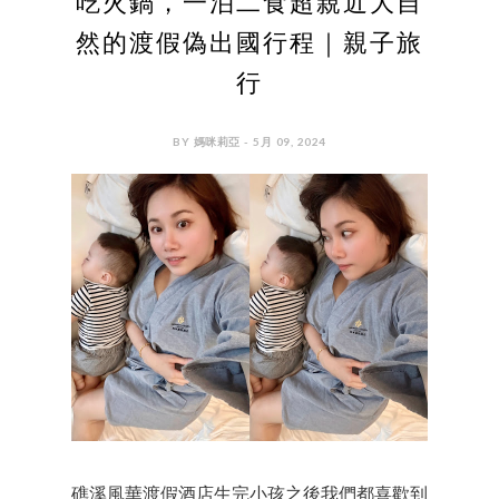
吃火鍋，一泊二食超親近大自
然的渡假偽出國行程｜親子旅
行
BY 媽咪莉亞 - 5月 09, 2024
礁溪風華渡假酒店生完小孩之後我們都喜歡到