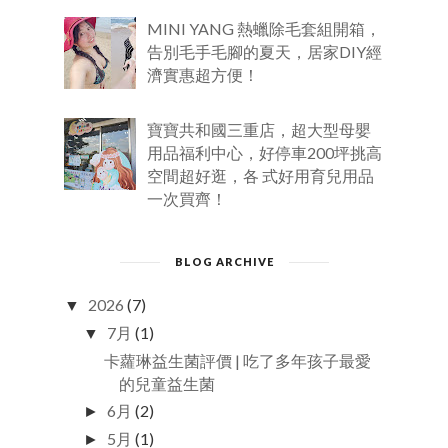
MINI YANG 熱蠟除毛套組開箱，
告別毛手毛腳的夏天，居家DIY經
濟實惠超方便！
寶寶共和國三重店，超大型母嬰
用品福利中心，好停車200坪挑高
空間超好逛，各 式好用育兒用品
一次買齊！
BLOG ARCHIVE
2026
(7)
▼
7月
(1)
▼
卡蘿琳益生菌評價 | 吃了多年孩子最愛
的兒童益生菌
6月
(2)
►
5月
(1)
►