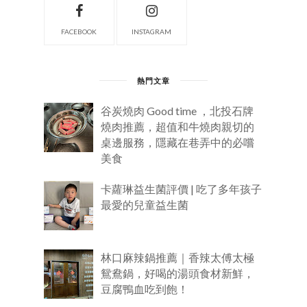
FACEBOOK
INSTAGRAM
熱門文章
谷炭燒肉 Good time ，北投石牌
燒肉推薦，超值和牛燒肉親切的
桌邊服務，隱藏在巷弄中的必嚐
美食
卡蘿琳益生菌評價 | 吃了多年孩子
最愛的兒童益生菌
林口麻辣鍋推薦｜香辣太傅太極
鴛鴦鍋，好喝的湯頭食材新鮮，
豆腐鴨血吃到飽！