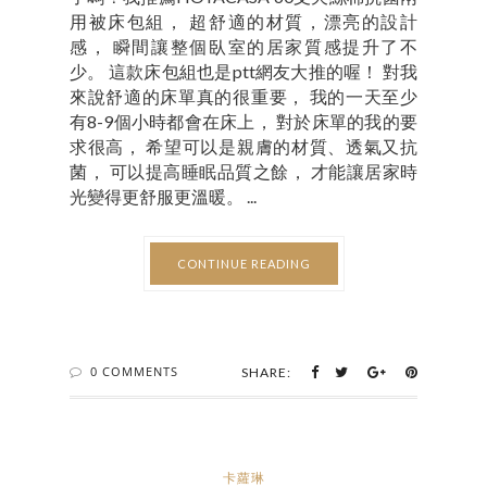
用被床包組， 超舒適的材質，漂亮的設計
感， 瞬間讓整個臥室的居家質感提升了不
少。 這款床包組也是ptt網友大推的喔！ 對我
來說舒適的床單真的很重要， 我的一天至少
有8-9個小時都會在床上， 對於床單的我的要
求很高， 希望可以是親膚的材質、透氣又抗
菌， 可以提高睡眠品質之餘， 才能讓居家時
光變得更舒服更溫暖。 ...
CONTINUE READING
0 COMMENTS
SHARE:
卡蘿琳