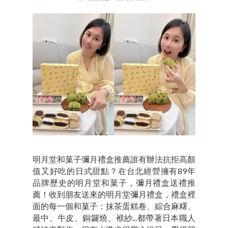
明月堂和菓子彌月禮盒推薦誰有辦法抗拒高顏
值又好吃的日式甜點？在台北經營擁有89年
品牌歷史的明月堂和菓子，彌月禮盒送禮推
薦！收到朋友送來的明月堂彌月禮盒，禮盒裡
面的每一個和菓子：抹茶蛋糕卷、綜合麻糬、
最中、牛皮、銅鑼燒、袱紗...都帶著日本職人