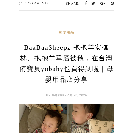
0 COMMENTS
SHARE:
母嬰用品
BaaBaaSheepz 抱抱羊安撫
枕、抱抱羊單層被毯，在台灣
侑寶貝yobaby也買得到啦｜母
嬰用品店分享
BY 媽咪莉亞 - 6月 28, 2024