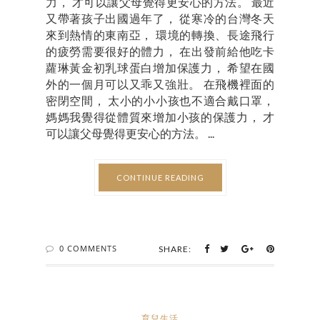
力， 才可以讓父母覺得更安心的方法。 最近
又帶著孩子出國過年了， 從寒冷的台灣冬天
來到熱情的東南亞， 環境的轉換、長途飛行
的疲勞需要很好的體力， 在出發前給他吃卡
蘿琳黃金初乳球蛋白增加保護力， 希望在國
外的一個月可以又乖又強壯。 在飛機裡面的
密閉空間， 太小的小小孩也不適合戴口罩，
媽媽我覺得從體質來增加小孩的保護力， 才
可以讓父母覺得更安心的方法。 ...
CONTINUE READING
0 COMMENTS
SHARE:
育兒生活