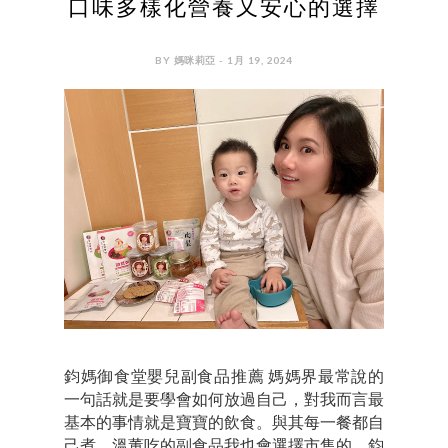
口味多樣化營養又安心的選擇
BY 媽咪莉亞 - 1月 19, 2024
鈞媽御食堂嬰兒副食品推薦 媽媽界最常說的
一句話就是要學會如何放過自己，對我而言最
基本的事情就是寶寶的飲食。與其每一餐都自
己煮，溫董吃的副食品我也會選擇市售的。鈞