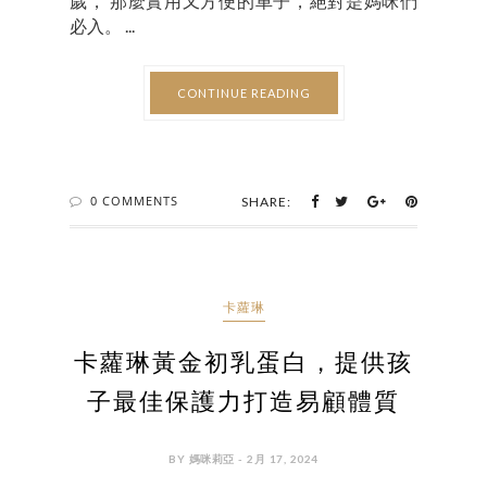
歲， 那麼實用又方便的車子，絕對是媽咪們
必入。 ...
CONTINUE READING
0 COMMENTS
SHARE:
卡蘿琳
卡蘿琳黃金初乳蛋白，提供孩
子最佳保護力打造易顧體質
BY 媽咪莉亞 - 2月 17, 2024