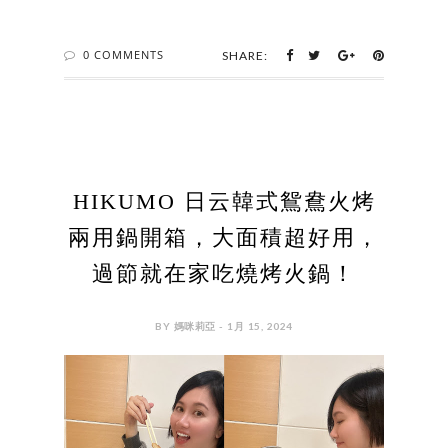
0 COMMENTS
SHARE:
HIKUMO 日云韓式鴛鴦火烤
兩用鍋開箱，大面積超好用，
過節就在家吃燒烤火鍋！
BY 媽咪莉亞 - 1月 15, 2024