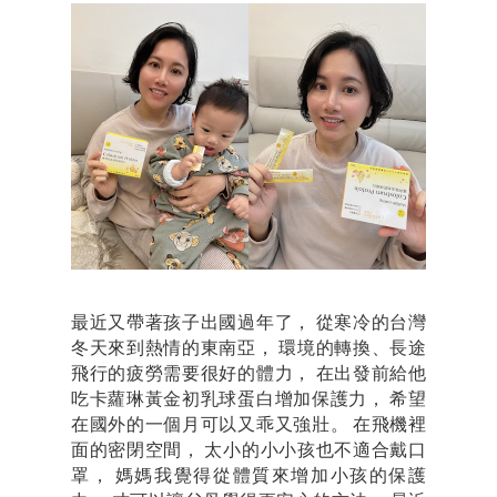
最近又帶著孩子出國過年了， 從寒冷的台灣
冬天來到熱情的東南亞， 環境的轉換、長途
飛行的疲勞需要很好的體力， 在出發前給他
吃卡蘿琳黃金初乳球蛋白增加保護力， 希望
在國外的一個月可以又乖又強壯。 在飛機裡
面的密閉空間， 太小的小小孩也不適合戴口
罩， 媽媽我覺得從體質來增加小孩的保護