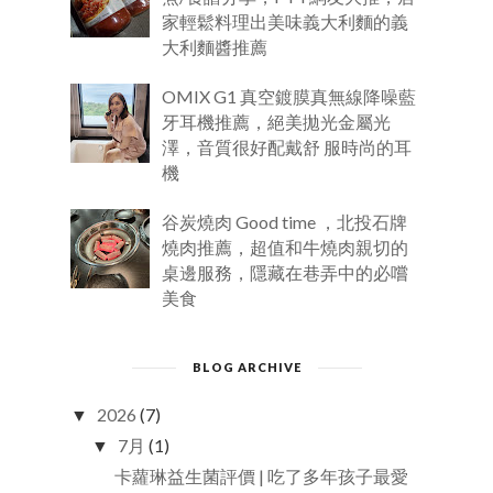
家輕鬆料理出美味義大利麵的義
大利麵醬推薦
OMIX G1 真空鍍膜真無線降噪藍
牙耳機推薦，絕美拋光金屬光
澤，音質很好配戴舒 服時尚的耳
機
谷炭燒肉 Good time ，北投石牌
燒肉推薦，超值和牛燒肉親切的
桌邊服務，隱藏在巷弄中的必嚐
美食
BLOG ARCHIVE
2026
(7)
▼
7月
(1)
▼
卡蘿琳益生菌評價 | 吃了多年孩子最愛