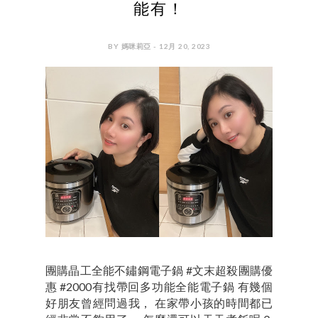
能有！
BY 媽咪莉亞 - 12月 20, 2023
團購晶工全能不鏽鋼電子鍋 #文末超殺團購優
惠 #2000有找帶回多功能全能電子鍋 有幾個
好朋友曾經問過我， 在家帶小孩的時間都已