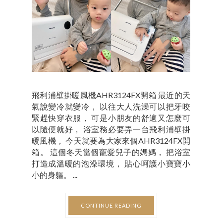
飛利浦壁掛暖風機AHR3124FX開箱 最近的天
氣說變冷就變冷， 以往大人洗澡可以把牙咬
緊趕快穿衣服， 可是小朋友的舒適又怎麼可
以隨便就好， 浴室務必要弄一台飛利浦壁掛
暖風機， 今天就要為大家來個AHR3124FX開
箱。 這個冬天當個寵愛兒子的媽媽， 把浴室
打造成溫暖的泡澡環境， 貼心呵護小寶寶小
小的身軀。 ...
CONTINUE READING