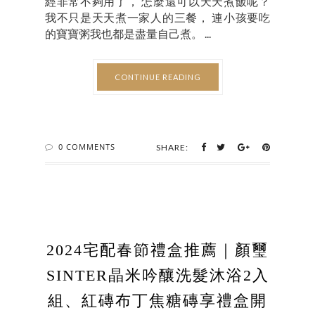
經非常不夠用了， 怎麼還可以天天煮飯呢？
我不只是天天煮一家人的三餐， 連小孩要吃
的寶寶粥我也都是盡量自己煮。 ...
CONTINUE READING
0 COMMENTS
SHARE:
2024宅配春節禮盒推薦｜顏璽
SINTER晶米吟釀洗髮沐浴2入
組、紅磚布丁焦糖磚享禮盒開