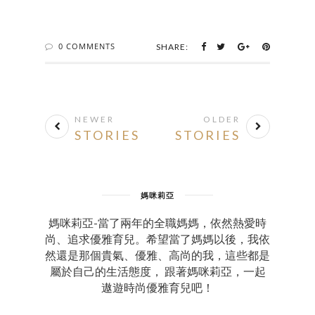
0 COMMENTS
SHARE:
NEWER
OLDER
STORIES
STORIES
媽咪莉亞
媽咪莉亞-當了兩年的全職媽媽，依然熱愛時
尚、追求優雅育兒。希望當了媽媽以後，我依
然還是那個貴氣、優雅、高尚的我，這些都是
屬於自己的生活態度， 跟著媽咪莉亞，一起
遨遊時尚優雅育兒吧！