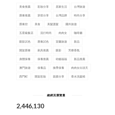
美食推薦
彩妝分享
居家生活
台灣旅遊
唇膏推薦
穿搭分享
台灣品牌
時尚分享
唇膏控
美食
美髮護髮
國外旅遊
五星級飯店
流行時尚
肉肉女
咖啡廳
眼影試色
唇膏試色
宜蘭旅遊
新品
開架唇膏
刷具推薦
眼影
芳療香氛
身體保養
保養推薦
幼貓福福
新品推薦
澳門旅遊
保養品
換季保養
肉肉女出頭天
西門町
開架彩妝
面膜分享
香水洗髮精
總網頁瀏覽量
2,446,130