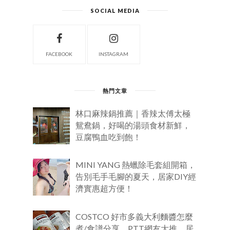
SOCIAL MEDIA
FACEBOOK
INSTAGRAM
熱門文章
林口麻辣鍋推薦｜香辣太傅太極
鴛鴦鍋，好喝的湯頭食材新鮮，
豆腐鴨血吃到飽！
MINI YANG 熱蠟除毛套組開箱，
告別毛手毛腳的夏天，居家DIY經
濟實惠超方便！
COSTCO 好市多義大利麵醬怎麼
煮/食譜分享，PTT網友大推，居