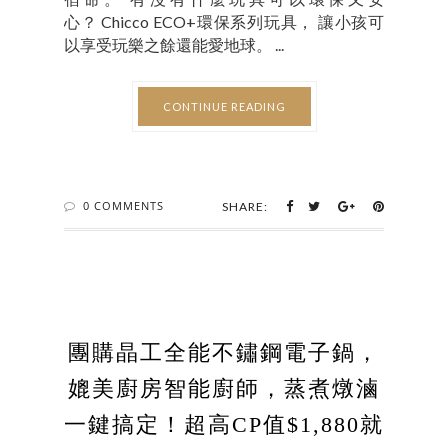
心？ Chicco ECO+環保系列玩具， 讓小孩可
以享受玩樂之餘還能愛地球。 ...
CONTINUE READING
0 COMMENTS
SHARE:
團購晶工全能不鏽鋼電子鍋，
媲美廚房智能廚師，蒸煮燉滷
一鍵搞定！超高CP值$1,880就