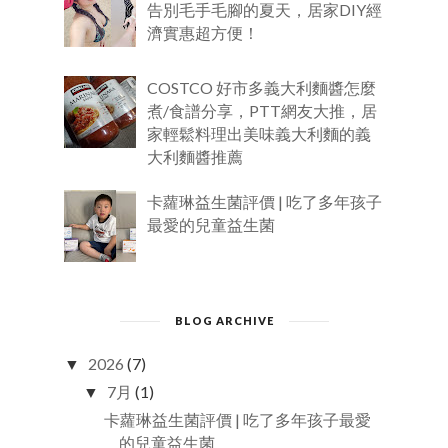
告別毛手毛腳的夏天，居家DIY經
濟實惠超方便！
COSTCO 好市多義大利麵醬怎麼
煮/食譜分享，PTT網友大推，居
家輕鬆料理出美味義大利麵的義
大利麵醬推薦
卡蘿琳益生菌評價 | 吃了多年孩子
最愛的兒童益生菌
BLOG ARCHIVE
2026
(7)
▼
7月
(1)
▼
卡蘿琳益生菌評價 | 吃了多年孩子最愛
的兒童益生菌