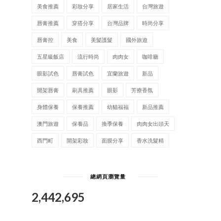
美食推薦
彩妝分享
居家生活
台灣旅遊
唇膏推薦
穿搭分享
台灣品牌
時尚分享
唇膏控
美食
美髮護髮
國外旅遊
五星級飯店
流行時尚
肉肉女
咖啡廳
眼影試色
唇膏試色
宜蘭旅遊
新品
開架唇膏
刷具推薦
眼影
芳療香氛
身體保養
保養推薦
幼貓福福
新品推薦
澳門旅遊
保養品
換季保養
肉肉女出頭天
西門町
開架彩妝
面膜分享
香水洗髮精
總網頁瀏覽量
2,442,695