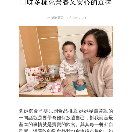
口味多樣化營養又安心的選擇
BY 媽咪莉亞 - 1月 19, 2024
鈞媽御食堂嬰兒副食品推薦 媽媽界最常說的
一句話就是要學會如何放過自己，對我而言最
基本的事情就是寶寶的飲食。與其每一餐都自
己煮，溫董吃的副食品我也會選擇市售的。鈞