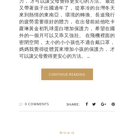
力， 才可以讓父母覺得更安心的方法。 最近
又帶著孩子出國過年了， 從寒冷的台灣冬天
來到熱情的東南亞， 環境的轉換、長途飛行
的疲勞需要很好的體力， 在出發前給他吃卡
蘿琳黃金初乳球蛋白增加保護力， 希望在國
外的一個月可以又乖又強壯。 在飛機裡面的
密閉空間， 太小的小小孩也不適合戴口罩，
媽媽我覺得從體質來增加小孩的保護力， 才
可以讓父母覺得更安心的方法。 ...
CONTINUE READING
0 COMMENTS
SHARE:
育兒生活