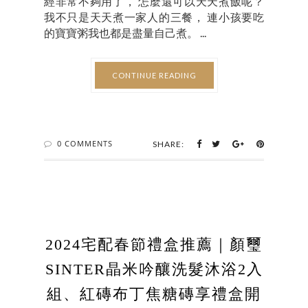
經非常不夠用了， 怎麼還可以天天煮飯呢？
我不只是天天煮一家人的三餐， 連小孩要吃
的寶寶粥我也都是盡量自己煮。 ...
CONTINUE READING
0 COMMENTS
SHARE:
2024宅配春節禮盒推薦｜顏璽
SINTER晶米吟釀洗髮沐浴2入
組、紅磚布丁焦糖磚享禮盒開