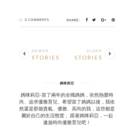
0 COMMENTS
SHARE:
NEWER
OLDER
STORIES
STORIES
媽咪莉亞
媽咪莉亞-當了兩年的全職媽媽，依然熱愛時
尚、追求優雅育兒。希望當了媽媽以後，我依
然還是那個貴氣、優雅、高尚的我，這些都是
屬於自己的生活態度， 跟著媽咪莉亞，一起
遨遊時尚優雅育兒吧！