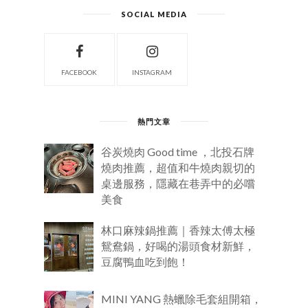
SOCIAL MEDIA
FACEBOOK
INSTAGRAM
熱門文章
谷炭燒肉 Good time ，北投石牌
燒肉推薦，超值和牛燒肉親切的
桌邊服務，隱藏在巷弄中的必嚐
美食
林口麻辣鍋推薦｜香辣太傅太極
鴛鴦鍋，好喝的湯頭食材新鮮，
豆腐鴨血吃到飽！
MINI YANG 熱蠟除毛套組開箱，