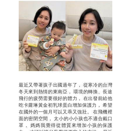
最近又帶著孩子出國過年了， 從寒冷的台灣
冬天來到熱情的東南亞， 環境的轉換、長途
飛行的疲勞需要很好的體力， 在出發前給他
吃卡蘿琳黃金初乳球蛋白增加保護力， 希望
在國外的一個月可以又乖又強壯。 在飛機裡
面的密閉空間， 太小的小小孩也不適合戴口
罩， 媽媽我覺得從體質來增加小孩的保護