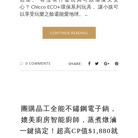
心？ Chicco ECO+環保系列玩具， 讓小孩可
以享受玩樂之餘還能愛地球。 ...
CONTINUE READING
0 COMMENTS
SHARE:
團購晶工全能不鏽鋼電子鍋，
媲美廚房智能廚師，蒸煮燉滷
一鍵搞定！超高CP值$1,880就