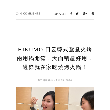
0 COMMENTS
SHARE:
HIKUMO 日云韓式鴛鴦火烤
兩用鍋開箱，大面積超好用，
過節就在家吃燒烤火鍋！
BY 媽咪莉亞 - 1月 15, 2024