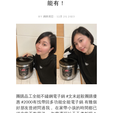
能有！
BY 媽咪莉亞 - 12月 20, 2023
團購晶工全能不鏽鋼電子鍋 #文末超殺團購優
惠 #2000有找帶回多功能全能電子鍋 有幾個
好朋友曾經問過我， 在家帶小孩的時間都已