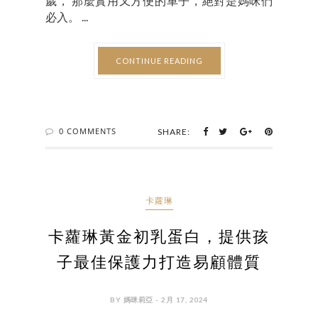
歲， 那麼實用又方便的車子，絕對是媽咪們
必入。 ...
CONTINUE READING
0 COMMENTS
SHARE:
卡蘿琳
卡蘿琳黃金初乳蛋白，提供孩
子最佳保護力打造易顧體質
BY 媽咪莉亞 - 2月 17, 2024