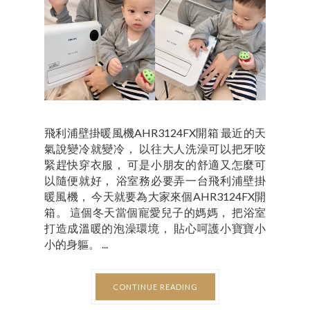
飛利浦壁掛暖風機AHR3124FX開箱 最近的天
氣說變冷就變冷， 以往大人洗澡可以把牙咬
緊趕快穿衣服， 可是小朋友的舒適又怎麼可
以隨便就好， 浴室務必要弄一台飛利浦壁掛
暖風機， 今天就要為大家來個AHR3124FX開
箱。 這個冬天當個寵愛兒子的媽媽， 把浴室
打造成溫暖的泡澡環境， 貼心呵護小寶寶小
小的身軀。 ...
CONTINUE READING