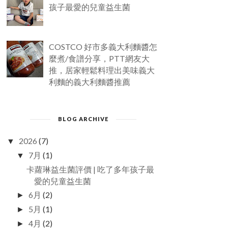
孩子最愛的兒童益生菌
COSTCO 好市多義大利麵醬怎
麼煮/食譜分享，PTT網友大
推，居家輕鬆料理出美味義大
利麵的義大利麵醬推薦
BLOG ARCHIVE
2026
(7)
▼
7月
(1)
▼
卡蘿琳益生菌評價 | 吃了多年孩子最
愛的兒童益生菌
6月
(2)
►
5月
(1)
►
4月
(2)
►