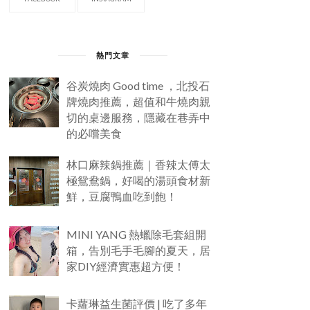
熱門文章
谷炭燒肉 Good time ，北投石
牌燒肉推薦，超值和牛燒肉親
切的桌邊服務，隱藏在巷弄中
的必嚐美食
林口麻辣鍋推薦｜香辣太傅太
極鴛鴦鍋，好喝的湯頭食材新
鮮，豆腐鴨血吃到飽！
MINI YANG 熱蠟除毛套組開
箱，告別毛手毛腳的夏天，居
家DIY經濟實惠超方便！
卡蘿琳益生菌評價 | 吃了多年