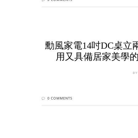
勳風家電14吋DC桌立兩
用又具備居家美學的
BY
0 COMMENTS