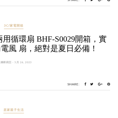
3C/家電開箱
用循環扇 BHF-S0029開箱，實
電風 扇，絕對是夏日必備！
 媽咪莉亞 - 5月 26, 2023
SHARE:
居家親子生活