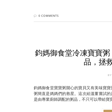
0 COMMENTS
鈞媽御食堂冷凍寶寶粥
品，拯
BY
鈞媽御食堂寶寶粥開心的寶貝又有美味寶寶
粥簡直是媽媽們的救星。這次給溫董嘗試的
是由專業廚師調配的粥品，不只可以帶給寶寶營