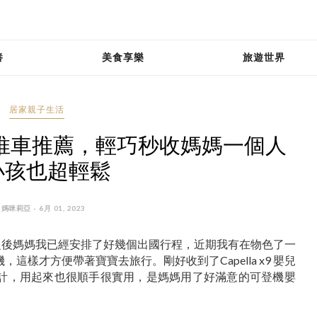
養
美食享樂
旅遊世界
居家親子生活
登機嬰兒推車推薦，輕巧秒收媽媽一個人
小孩也超輕鬆
 媽咪莉亞 - 6月 01, 2023
董一歲之後媽媽我已經安排了好幾個出國行程，近期我有在物色了一
樣才方便帶著寶寶去旅行。剛好收到了Capella x9 嬰兒
計，用起來也很順手很實用，是媽媽用了好滿意的可登機嬰