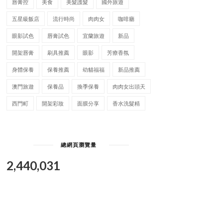
唇膏控
美食
美髮護髮
國外旅遊
五星級飯店
流行時尚
肉肉女
咖啡廳
眼影試色
唇膏試色
宜蘭旅遊
新品
開架唇膏
刷具推薦
眼影
芳療香氛
身體保養
保養推薦
幼貓福福
新品推薦
澳門旅遊
保養品
換季保養
肉肉女出頭天
西門町
開架彩妝
面膜分享
香水洗髮精
總網頁瀏覽量
2,440,031