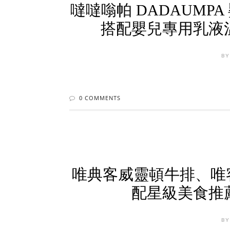
噠噠嗡帕 DADAUM
搭配嬰兒專用乳液
BY
0 COMMENTS
唯典客威靈頓牛排、唯
配星級美食推
BY