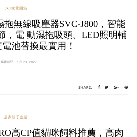
3C/家電開箱
濕拖無線吸塵器SVC-J800，智能
，電 動濕拖吸頭、LED照明輔
雙電池替換最實用！
 媽咪莉亞 - 5月 24, 2022
SHARE:
居家親子生活
PRO高CP值貓咪飼料推薦，高肉