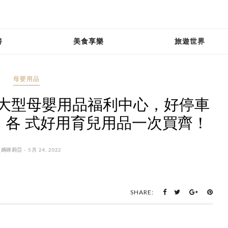
養
美食享樂
旅遊世界
母嬰用品
大型母嬰用品福利中心，好停車
，各 式好用育兒用品一次買齊！
 媽咪莉亞 - 5月 24, 2022
SHARE: