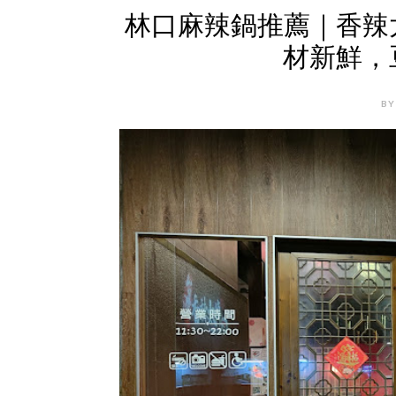
林口麻辣鍋推薦｜香辣
材新鮮，
BY