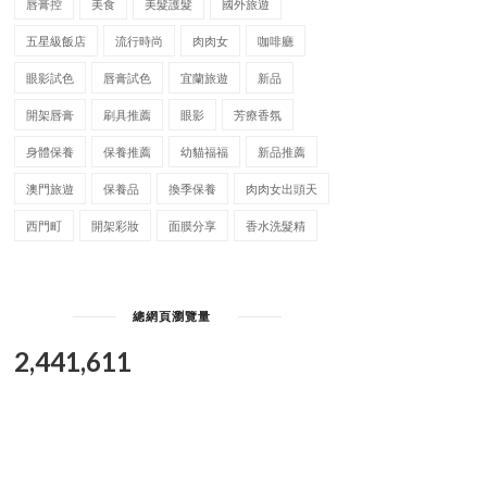
唇膏控
美食
美髮護髮
國外旅遊
五星級飯店
流行時尚
肉肉女
咖啡廳
眼影試色
唇膏試色
宜蘭旅遊
新品
開架唇膏
刷具推薦
眼影
芳療香氛
身體保養
保養推薦
幼貓福福
新品推薦
澳門旅遊
保養品
換季保養
肉肉女出頭天
西門町
開架彩妝
面膜分享
香水洗髮精
總網頁瀏覽量
2,441,611