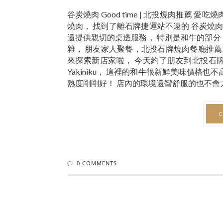
谷炭燒肉 Good time | 北投燒肉推薦
燒肉， 找到了離石牌捷運站不遠的 谷炭燒肉 Go
還提供親切的桌邊服務， 特別是和牛的部分
雜， 朋友家人聚餐，北投石牌燒肉餐廳推薦。 谷
來探索新店家啦， 今天約了朋友到北投石牌吃燒
Yakiniku， 這裡的和牛很新鮮美味價格
熟度剛剛好！ 店內的環境還蠻舒服的也不會太
C
0 COMMENTS