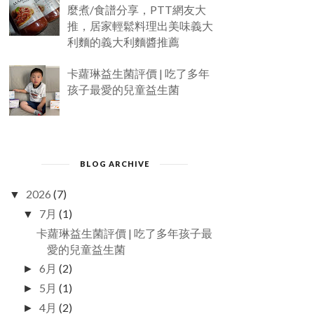
麼煮/食譜分享，PTT網友大
推，居家輕鬆料理出美味義大
利麵的義大利麵醬推薦
卡蘿琳益生菌評價 | 吃了多年
孩子最愛的兒童益生菌
BLOG ARCHIVE
2026
(7)
▼
7月
(1)
▼
卡蘿琳益生菌評價 | 吃了多年孩子最
愛的兒童益生菌
6月
(2)
►
5月
(1)
►
4月
(2)
►