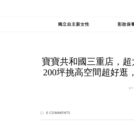
獨立自主新女性
彩妝保
寶寶共和國三重店，超
200坪挑高空間超好逛
BY
0 COMMENTS