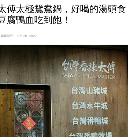
太傅太極鴛鴦鍋，好喝的湯頭食
豆腐鴨血吃到飽！
 媽咪莉亞 - 4月 28, 2022