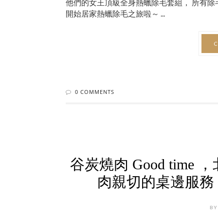
他們的女王頂級全身熱蠟除毛套組， 所有除
開始居家熱蠟除毛之旅啦～ ...
C
0 COMMENTS
谷炭燒肉 Good ti
肉親切的桌邊服務
BY