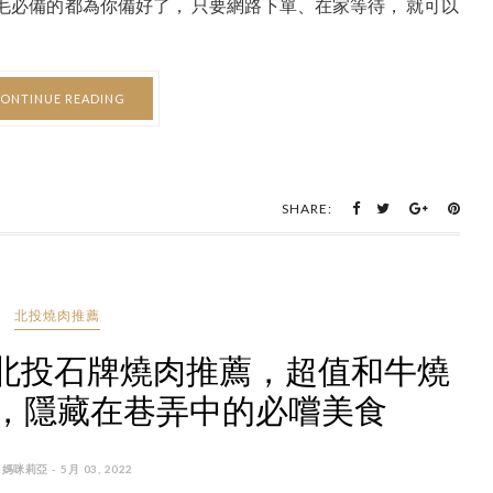
毛必備的都為你備好了， 只要網路下單、在家等待， 就可以
ONTINUE READING
SHARE:
北投燒肉推薦
me ，北投石牌燒肉推薦，超值和牛燒
，隱藏在巷弄中的必嚐美食
 媽咪莉亞 - 5月 03, 2022