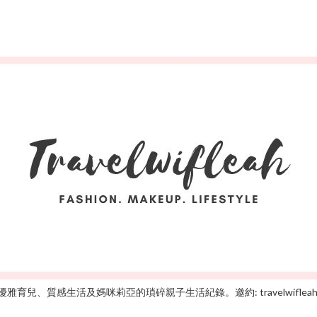
雅育兒、質感生活及媽咪莉亞的瑣碎親子生活紀錄。邀約: travelwifleah@gm