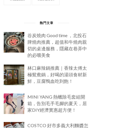
熱門文章
谷炭燒肉 Good time ，北投石
牌燒肉推薦，超值和牛燒肉親
切的桌邊服務，隱藏在巷弄中
的必嚐美食
林口麻辣鍋推薦｜香辣太傅太
極鴛鴦鍋，好喝的湯頭食材新
鮮，豆腐鴨血吃到飽！
MINI YANG 熱蠟除毛套組開
箱，告別毛手毛腳的夏天，居
家DIY經濟實惠超方便！
COSTCO 好市多義大利麵醬怎