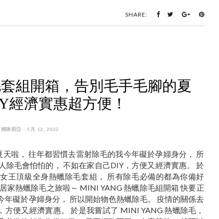
SHARE:
蠟除毛套組開箱，告別毛手毛腳的夏
IY經濟實惠超方便！
 媽咪莉亞 - 5月 12, 2022
進入夏天啦， 往年都習慣去雷射除毛的我今年礙於孕婦身分， 所
除毛會怕怕的， 不如在家自己DIY，方便又經濟實惠。 於
 他們的女王頂級全身熱蠟除毛套組， 所有除毛必備的都為你備好
家熱蠟除毛之旅啦～ MINI YANG 熱蠟除毛組開箱 快要正
今年礙於孕婦身分， 所以開始物色熱蠟除毛。 疫情的關係去
方便又經濟實惠。 於是我嘗試了 MINI YANG 熱蠟除毛，