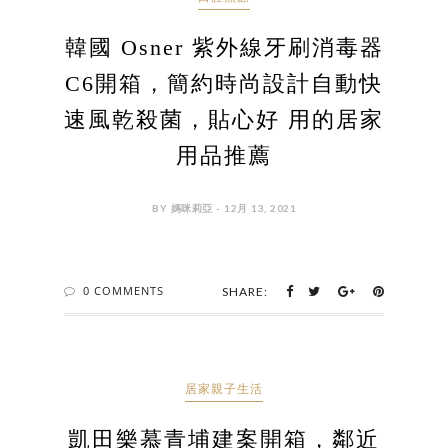
韓國 Osner 紫外線牙刷消毒器
C6開箱，簡約時尚設計自動快
速風乾殺菌，貼心好 用的居家
用品推薦
BY 媽咪莉亞 - 12月 13, 2021
0 COMMENTS
SHARE:
居家親子生活
凱田樂慕青埔建案開箱，鄰近