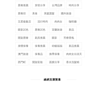
唇膏推薦
穿搭分享
台灣品牌
時尚分享
唇膏控
美食
美髮護髮
國外旅遊
五星級飯店
流行時尚
肉肉女
咖啡廳
眼影試色
唇膏試色
宜蘭旅遊
新品
開架唇膏
刷具推薦
眼影
芳療香氛
身體保養
保養推薦
幼貓福福
新品推薦
澳門旅遊
保養品
換季保養
肉肉女出頭天
西門町
開架彩妝
面膜分享
香水洗髮精
總網頁瀏覽量