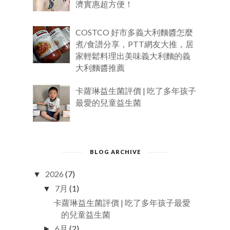
濟實惠超方便！
COSTCO 好市多義大利麵醬怎麼
煮/食譜分享，PTT網友大推，居
家輕鬆料理出美味義大利麵的義
大利麵醬推薦
卡蘿琳益生菌評價 | 吃了多年孩子
最愛的兒童益生菌
BLOG ARCHIVE
2026
(7)
▼
7月
(1)
▼
卡蘿琳益生菌評價 | 吃了多年孩子最愛
的兒童益生菌
6月
(2)
►