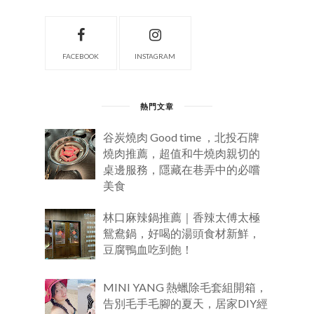
FACEBOOK
INSTAGRAM
熱門文章
谷炭燒肉 Good time ，北投石牌
燒肉推薦，超值和牛燒肉親切的
桌邊服務，隱藏在巷弄中的必嚐
美食
林口麻辣鍋推薦｜香辣太傅太極
鴛鴦鍋，好喝的湯頭食材新鮮，
豆腐鴨血吃到飽！
MINI YANG 熱蠟除毛套組開箱，
告別毛手毛腳的夏天，居家DIY經