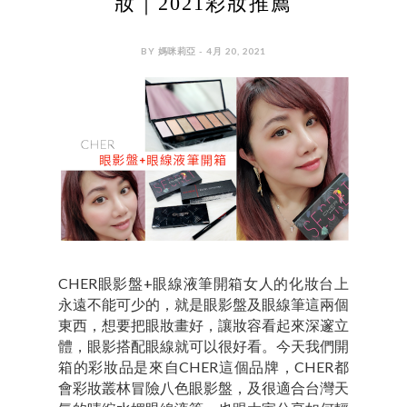
妝｜2021彩妝推薦
BY 媽咪莉亞 - 4月 20, 2021
CHER眼影盤+眼線液筆開箱女人的化妝台上
永遠不能可少的，就是眼影盤及眼線筆這兩個
東西，想要把眼妝畫好，讓妝容看起來深邃立
體，眼影搭配眼線就可以很好看。今天我們開
箱的彩妝品是來自CHER這個品牌，CHER都
會彩妝叢林冒險八色眼影盤，及很適合台灣天