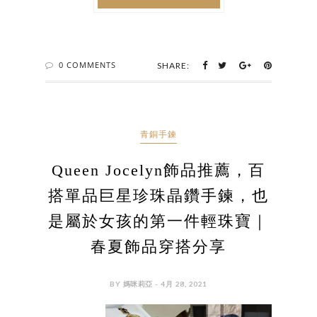
0 COMMENTS
SHARE:
青銅手鍊
Queen Jocelyn飾品推薦，百
搭單品巨星珍珠晶鑽手鍊，也
是屬於女孩的第一件輕珠寶｜
春夏飾品穿搭分享
BY 媽咪莉亞 - 4月 28, 2021