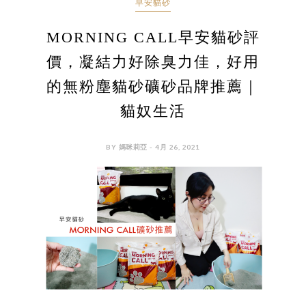
早安貓砂
MORNING CALL早安貓砂評
價，凝結力好除臭力佳，好用
的無粉塵貓砂礦砂品牌推薦｜
貓奴生活
BY 媽咪莉亞 - 4月 26, 2021