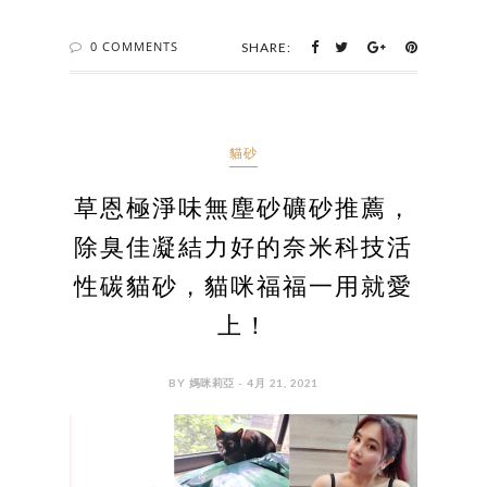
0 COMMENTS
SHARE:
貓砂
草恩極淨味無塵砂礦砂推薦，
除臭佳凝結力好的奈米科技活
性碳貓砂，貓咪福福一用就愛
上！
BY 媽咪莉亞 - 4月 21, 2021