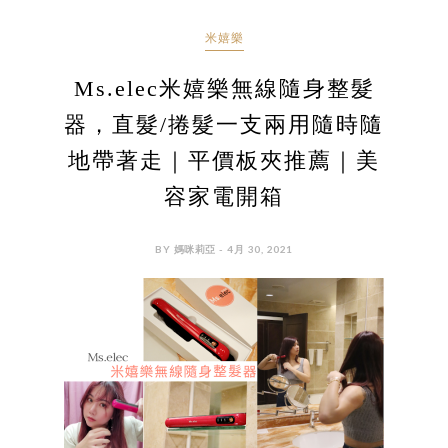
米嬉樂
Ms.elec米嬉樂無線隨身整髮
器，直髮/捲髮一支兩用隨時隨
地帶著走｜平價板夾推薦｜美
容家電開箱
BY 媽咪莉亞 - 4月 30, 2021