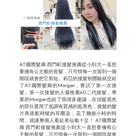
AT國際髮廊 西門町接髮推薦從小到大一直想
要擁有公主般的長髮，只可惜每一次留到一個
階段就會把它剪短。莉亞的接髮初體驗就交給
了AT國際髮廊的Morgan，嘗試了第一次接
髮。第一次接髮的人最推薦6D二代接髮，專
業的Morgan也給了我很多建議，在頭髮底色
的部分選用了低調有質感的藍黑色，接髮的髮
片再搭配時髦的耳圈染，花了幾個小時的時
間，就讓整個人看起來仙氣十足！ AT國際髮
廊 西門町接髮推薦從小到大一直想要擁有公
主般的長髮，只可惜每一次留到一個階段就會