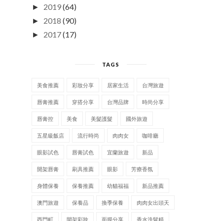
2019
(64)
►
2018
(90)
►
2017
(17)
►
TAGS
美食推薦
彩妝分享
居家生活
台灣旅遊
唇膏推薦
穿搭分享
台灣品牌
時尚分享
唇膏控
美食
美髮護髮
國外旅遊
五星級飯店
流行時尚
肉肉女
咖啡廳
眼影試色
唇膏試色
宜蘭旅遊
新品
開架唇膏
刷具推薦
眼影
芳療香氛
身體保養
保養推薦
幼貓福福
新品推薦
澳門旅遊
保養品
換季保養
肉肉女出頭天
西門町
開架彩妝
面膜分享
香水洗髮精