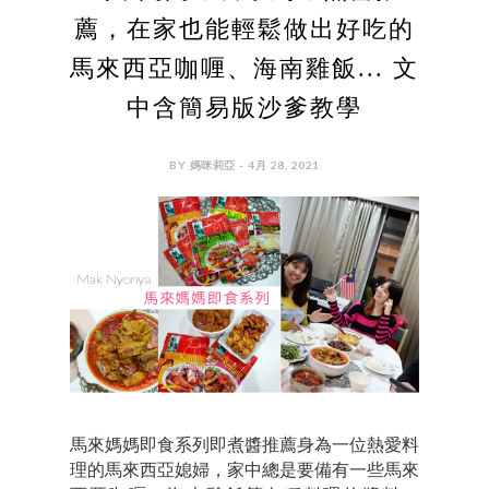
薦，在家也能輕鬆做出好吃的
馬來西亞咖喱、海南雞飯... 文
中含簡易版沙爹教學
BY 媽咪莉亞 - 4月 28, 2021
馬來媽媽即食系列即煮醬推薦身為一位熱愛料
理的馬來西亞媳婦，家中總是要備有一些馬來