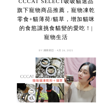
CCCAT SELECT吸吸貓選品
旗下寵物商品推薦，寵物凍乾
零食+貓薄荷/貓草，增加貓咪
的食慾讓挑食貓變的愛吃！|
寵物生活
BY 媽咪莉亞 - 4月 26, 2021