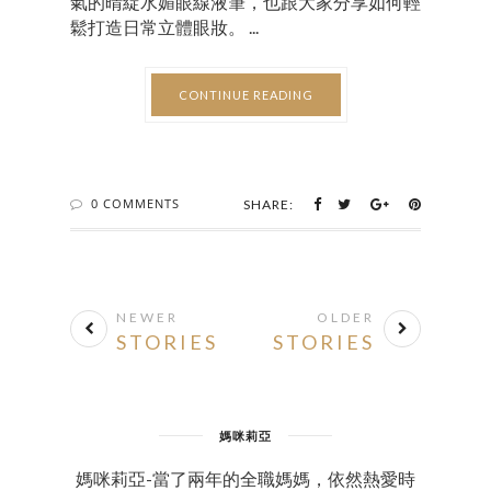
氣的晴綻水媚眼線液筆，也跟大家分享如何輕
鬆打造日常立體眼妝。 ...
CONTINUE READING
0 COMMENTS
SHARE:
NEWER
OLDER
STORIES
STORIES
媽咪莉亞
媽咪莉亞-當了兩年的全職媽媽，依然熱愛時