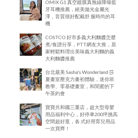
OMIX G1 真空鍍膜真無線降噪藍
牙耳機推薦，絕美拋光金屬光
澤，音質很好配戴舒 服時尚的耳
機
COSTCO 好市多義大利麵醬怎麼
煮/食譜分享，PTT網友大推，居
家輕鬆料理出美味義大利麵的義
大利麵醬推薦
台北最美 Sasha's Wonderland 莎
夏畫室壓克力畫初體驗，迷你班
教學、零基礎畫室，和閨蜜的下
午茶約會
寶寶共和國三重店，超大型母嬰
用品福利中心，好停車200坪挑高
空間超好逛，各 式好用育兒用品
一次買齊！