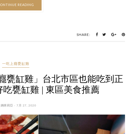
ONTINUE READING
SHARE:
一吃上癮甕缸雞
癮甕缸雞」台北市區也能吃到正
吃甕缸雞 | 東區美食推薦
 媽咪莉亞 - 7月 27, 2020