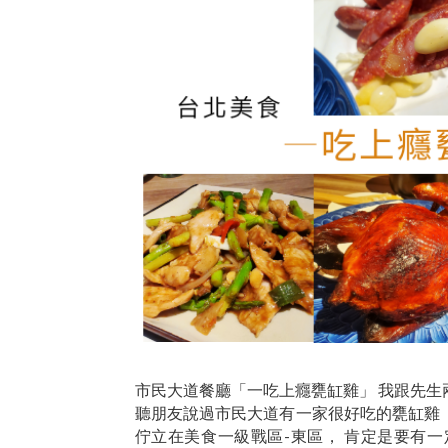
市民大道餐廳「一吃上癮甕缸雞」 我跟先生
聽朋友說過市民大道有一家很好吃的甕缸雞，
佇立在美食一級戰區-東區， 肯定是要有一