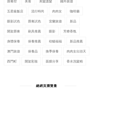
唇膏控
美食
美髮護髮
國外旅遊
五星級飯店
流行時尚
肉肉女
咖啡廳
眼影試色
唇膏試色
宜蘭旅遊
新品
開架唇膏
刷具推薦
眼影
芳療香氛
身體保養
保養推薦
幼貓福福
新品推薦
澳門旅遊
保養品
換季保養
肉肉女出頭天
西門町
開架彩妝
面膜分享
香水洗髮精
總網頁瀏覽量