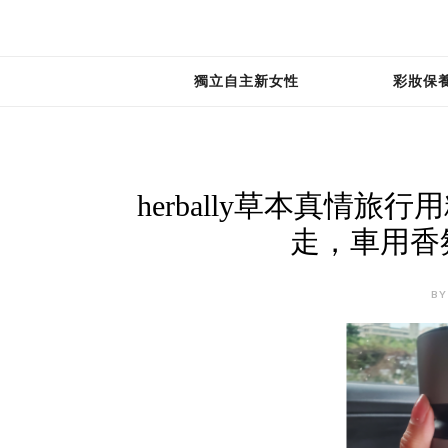
獨立自主新女性
彩妝保
herbally草本真情
走，車用香
BY