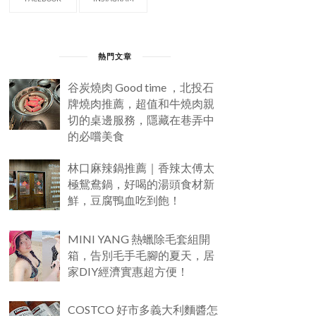
熱門文章
谷炭燒肉 Good time ，北投石
牌燒肉推薦，超值和牛燒肉親
切的桌邊服務，隱藏在巷弄中
的必嚐美食
林口麻辣鍋推薦｜香辣太傅太
極鴛鴦鍋，好喝的湯頭食材新
鮮，豆腐鴨血吃到飽！
MINI YANG 熱蠟除毛套組開
箱，告別毛手毛腳的夏天，居
家DIY經濟實惠超方便！
COSTCO 好市多義大利麵醬怎