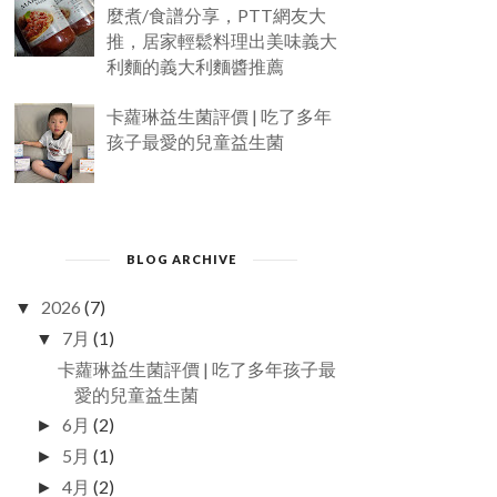
麼煮/食譜分享，PTT網友大
推，居家輕鬆料理出美味義大
利麵的義大利麵醬推薦
卡蘿琳益生菌評價 | 吃了多年
孩子最愛的兒童益生菌
BLOG ARCHIVE
2026
(7)
▼
7月
(1)
▼
卡蘿琳益生菌評價 | 吃了多年孩子最
愛的兒童益生菌
6月
(2)
►
5月
(1)
►
4月
(2)
►