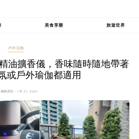
養
美食享樂
旅遊世界
戶外活動
旅行用精油擴香儀，香味隨時隨地帶著
氛或戶外瑜伽都適用
 媽咪莉亞 - 7月 27, 2020