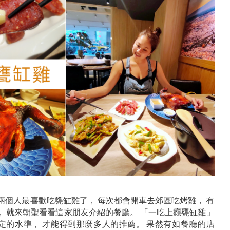
兩個人最喜歡吃甕缸雞了， 每次都會開車去郊區吃烤雞， 有
 就來朝聖看看這家朋友介紹的餐廳。 「一吃上癮甕缸雞」
定的水準， 才能得到那麼多人的推薦。 果然有如餐廳的店