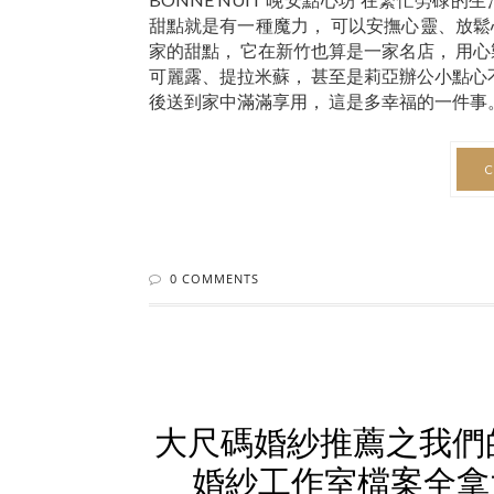
甜點就是有一種魔力， 可以安撫心靈、放鬆心情
家的甜點， 它在新竹也算是一家名店， 用
可麗露、提拉米蘇， 甚至是莉亞辦公小點心
後送到家中滿滿享用， 這是多幸福的一件事。 .
C
0 COMMENTS
大尺碼婚紗推薦之我們
婚紗工作室檔案全拿大