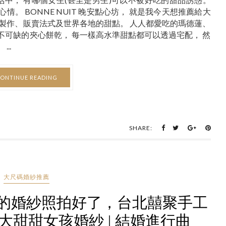
。 BONNE NUIT 晚安點心坊， 就是我今天想推薦給大
心製作、販賣法式及世界各地的甜點。 人人都愛吃的瑪德蓮、
不可缺的夾心餅乾， 每一樣高水準甜點都可以透過宅配， 然
..
ONTINUE READING
SHARE:
大尺碼婚紗推薦
的婚紗照拍好了，台北囍聚手工
甜甜女孩婚紗 | 結婚進行曲