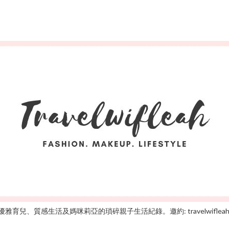
雅育兒、質感生活及媽咪莉亞的瑣碎親子生活紀錄。邀約: travelwifleah@gm