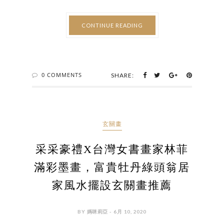
CONTINUE READING
0 COMMENTS
SHARE:
玄關畫
采采豪禮X台灣女書畫家林菲
滿彩墨畫，富貴牡丹綠頭翁居
家風水擺設玄關畫推薦
BY 媽咪莉亞 - 6月 10, 2020