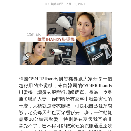
BY 媽咪莉亞 - 6月 01, 2020
韓國OSNER Ihandy掛燙機要跟大家分享一個
超好用的掛燙機，來自韓國的OSNER Ihandy
掛燙機，讓燙衣服變得超級簡單。身為一位身
兼多職的人妻，你問我所有家事中我最害怕的
什麼，大概就是燙衣服吧～可是我自己愛穿襯
衫，老公每天都也要穿襯衫去上班，一件動輒
需要20分鐘來整燙，特別是在夏天我真的非
常受不了，巴不得可以把家裡的衣服通通送洗