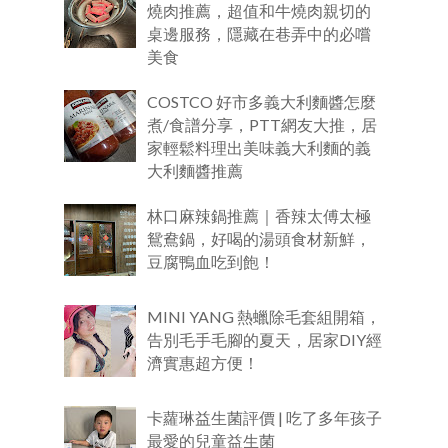
燒肉推薦，超值和牛燒肉親切的
桌邊服務，隱藏在巷弄中的必嚐
美食
COSTCO 好市多義大利麵醬怎麼
煮/食譜分享，PTT網友大推，居
家輕鬆料理出美味義大利麵的義
大利麵醬推薦
林口麻辣鍋推薦｜香辣太傅太極
鴛鴦鍋，好喝的湯頭食材新鮮，
豆腐鴨血吃到飽！
MINI YANG 熱蠟除毛套組開箱，
告別毛手毛腳的夏天，居家DIY經
濟實惠超方便！
卡蘿琳益生菌評價 | 吃了多年孩子
最愛的兒童益生菌