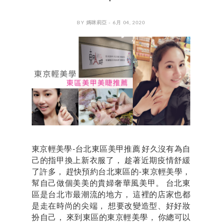
BY 媽咪莉亞 - 6月 04, 2020
東京輕美學-台北東區美甲推薦 好久沒有為自
己的指甲換上新衣服了， 趁著近期疫情舒緩
了許多， 趕快預約台北東區的-東京輕美學，
幫自己做個美美的貴婦奢華風美甲。 台北東
區是台北市最潮流的地方， 這裡的店家也都
是走在時尚的尖端， 想要改變造型、好好妝
扮自己， 來到東區的東京輕美學， 你總可以