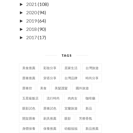
2021
(108)
►
2020
(94)
►
2019
(64)
►
2018
(90)
►
2017
(17)
►
TAGS
美食推薦
彩妝分享
居家生活
台灣旅遊
唇膏推薦
穿搭分享
台灣品牌
時尚分享
唇膏控
美食
美髮護髮
國外旅遊
五星級飯店
流行時尚
肉肉女
咖啡廳
眼影試色
唇膏試色
宜蘭旅遊
新品
開架唇膏
刷具推薦
眼影
芳療香氛
身體保養
保養推薦
幼貓福福
新品推薦