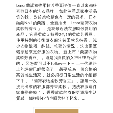
Lenor蘭諾衣物柔軟芳香豆評價 一直以來都很
喜歡日本的洗衣品牌， 如此注重居家生活品
質的我， 對於柔軟精也有一定的要求。 日本
熱銷No.1的蘭諾， 全新推出「Lenor蘭諾衣物
柔軟芳香豆 」， 是我最近洗衣服時候愛用的
產品， 它是柔軟ｘ持香2合1的柔軟芳香豆，
使用特別的技術讓衣服洗後柔軟又持香， 減
少衣物皺褶、糾結、乾硬的情況， 洗出更蓬
鬆穿起來更舒服的衣物。 新上市「蘭諾衣物
柔軟芳香豆」， 還是我喜歡的女神HEBE代言
的， 又怎麼可以不follow一下～ 上一代網路
上的評價已經很高了， 想要成為一個合格的
高質感生活家， 就必須從日常生活的小細節
下手， 『蘭諾衣物柔軟芳香豆』， 讓每一次
洗完出來的衣服都芳香柔軟， 把洗衣服這件
家事變療癒了， 香香軟軟的衣服更添增生活
質感、 觸摸到心情也跟著好了起來。 ...