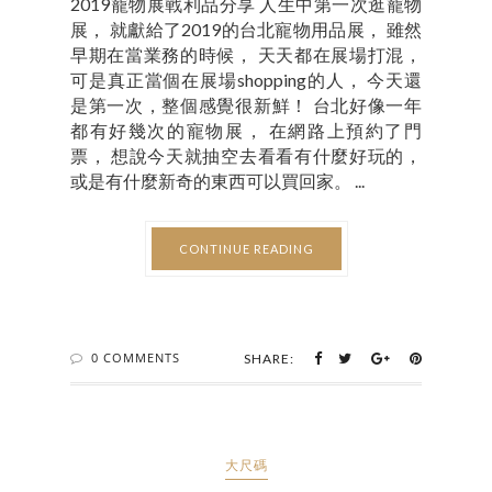
2019寵物展戰利品分享 人生中第一次逛寵物
展， 就獻給了2019的台北寵物用品展， 雖然
早期在當業務的時候， 天天都在展場打混，
可是真正當個在展場shopping的人， 今天還
是第一次，整個感覺很新鮮！ 台北好像一年
都有好幾次的寵物展， 在網路上預約了門
票， 想說今天就抽空去看看有什麼好玩的，
或是有什麼新奇的東西可以買回家。 ...
CONTINUE READING
0 COMMENTS
SHARE:
大尺碼