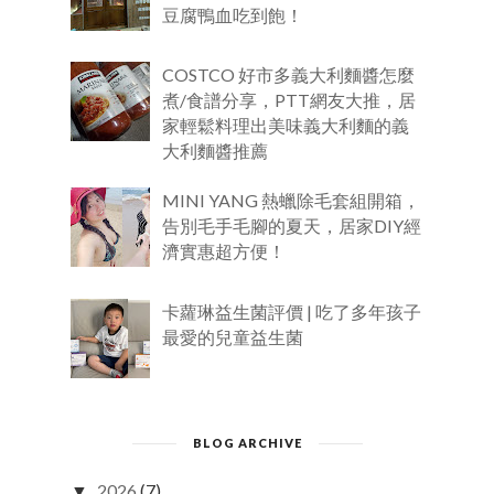
豆腐鴨血吃到飽！
COSTCO 好市多義大利麵醬怎麼
煮/食譜分享，PTT網友大推，居
家輕鬆料理出美味義大利麵的義
大利麵醬推薦
MINI YANG 熱蠟除毛套組開箱，
告別毛手毛腳的夏天，居家DIY經
濟實惠超方便！
卡蘿琳益生菌評價 | 吃了多年孩子
最愛的兒童益生菌
BLOG ARCHIVE
2026
(7)
▼