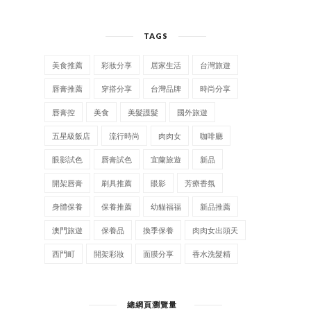
TAGS
美食推薦
彩妝分享
居家生活
台灣旅遊
唇膏推薦
穿搭分享
台灣品牌
時尚分享
唇膏控
美食
美髮護髮
國外旅遊
五星級飯店
流行時尚
肉肉女
咖啡廳
眼影試色
唇膏試色
宜蘭旅遊
新品
開架唇膏
刷具推薦
眼影
芳療香氛
身體保養
保養推薦
幼貓福福
新品推薦
澳門旅遊
保養品
換季保養
肉肉女出頭天
西門町
開架彩妝
面膜分享
香水洗髮精
總網頁瀏覽量