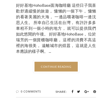
好好基地HohoBase面海咖啡廳 這些日子我喜
歡舒適緩慢的旅遊， 慵懶的一個下午， 慵懶
的看著美麗的大海， 一邊品嚐著咖啡一邊沈
思人生。 所幸自己生活在台灣， 有許許多多
車程不到一個小時的地方， 就可以提供我們
如此悠閒的午後。 好好基地HohoBase， 位於
瑞芳的一個貨櫃咖啡廳， 這裡的消費不高這
裡的海很美， 遠離城市的煩囂， 這就是人生
本應該的樣子啊。 ...
CONTINUE READING
0 COMMENTS
SHARE: