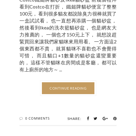
看到Costco在打折， 鐵鎚牌貓砂便宜了整整
100元， 看到很多貓友都說除臭力很棒就買了
一盒試試看， 也一直想再添購一個貓砂盆，
然後看到Ikea的洗衣籃貓砂盆， 也是網友大
力推薦的， 一個也才150元上下， 就想說趕
緊買回來讓我們家貓咪來用用看。 一方面這2
個東西都不貴， 就算貓咪不喜歡也不會覺得
可惜， 而且貓口+1數量的貓砂盆還蠻重要
的， 這樣不管貓咪在房間或是客廳， 都可以
有上廁所的地方～ ...
CONTINUE READING
0 COMMENTS
SHARE: