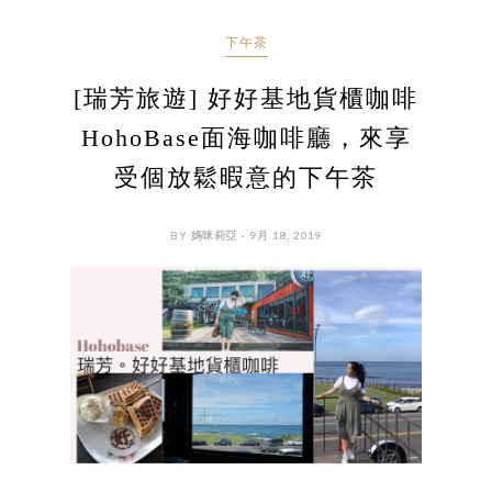
下午茶
[瑞芳旅遊] 好好基地貨櫃咖啡
HohoBase面海咖啡廳，來享
受個放鬆暇意的下午茶
BY 媽咪莉亞 - 9月 18, 2019