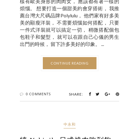
樣有歐美身形的肉肉女， 應該都有著一樣的
煩惱。 想要打造一個甜美約會穿搭術， 我推
薦台灣大尺碼品牌Polylulu， 他們家有好多美
美的顯瘦洋裝， 不需要煩惱如何搭配， 只要
一件式洋裝就可以搞定一切， 稍微搭配個包
包鞋子和髮型， 就可以在跟自己心儀的男生
出門的時候， 留下許多美好的印象。 ...
CONTINUE READING
0 COMMENTS
SHARE:
中永和