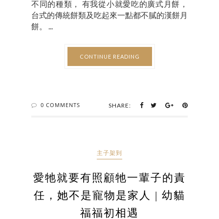
不同的種類， 有我從小就愛吃的廣式月餅，
台式的傳統餅類及吃起來一點都不膩的漢餅月
餅。 ...
CONTINUE READING
0 COMMENTS
SHARE:
主子架到
愛牠就要有照顧牠一輩子的責
任，她不是寵物是家人 | 幼貓
福福初相遇