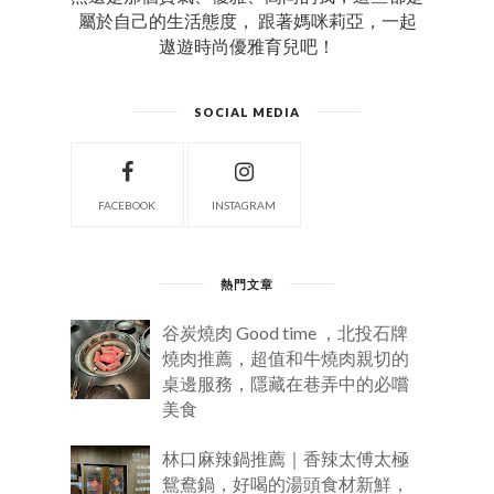
屬於自己的生活態度， 跟著媽咪莉亞，一起
遨遊時尚優雅育兒吧！
SOCIAL MEDIA
FACEBOOK
INSTAGRAM
熱門文章
谷炭燒肉 Good time ，北投石牌
燒肉推薦，超值和牛燒肉親切的
桌邊服務，隱藏在巷弄中的必嚐
美食
林口麻辣鍋推薦｜香辣太傅太極
鴛鴦鍋，好喝的湯頭食材新鮮，