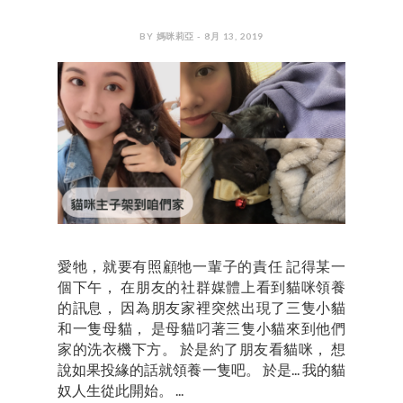
BY 媽咪莉亞 - 8月 13, 2019
愛牠，就要有照顧牠一輩子的責任 記得某一
個下午， 在朋友的社群媒體上看到貓咪領養
的訊息， 因為朋友家裡突然出現了三隻小貓
和一隻母貓， 是母貓叼著三隻小貓來到他們
家的洗衣機下方。 於是約了朋友看貓咪， 想
說如果投緣的話就領養一隻吧。 於是... 我的貓
奴人生從此開始。 ...