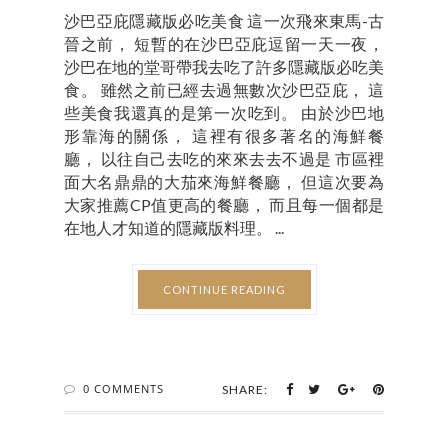
沙巴亞庇隱藏版必吃美食 這一次飛來東馬-古
晉之前， 短暫的在沙巴亞庇逗留一天一夜，
沙巴在地的堂哥帶我去吃了許多隱藏版必吃美
食。 雖然之前已經去過無數次沙巴亞庇， 這
些美食我還真的是第一次吃到。 由於沙巴地
形靠海的關係， 這裡有很多著名的海鮮餐
廳， 以往自己去吃的來來去去不過是 市區裡
面大名鼎鼎的大茄來海鮮餐廳， 但這次要為
大家推薦CP值更高的餐廳， 而且每一個都是
在地人才知道的隱藏版料理。 ...
CONTINUE READING
0 COMMENTS
SHARE: