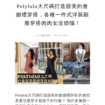
Polylulu大尺碼打造甜美約會
婚禮穿搭，各種一件式洋裝顯
瘦穿搭肉肉女沒煩惱！
BY 媽咪莉亞 - 9月 03, 2019
Polylulu大尺碼打造甜美約會婚禮穿搭 約會究
竟要怎麼穿才能留下好印象？ 有許多像我一