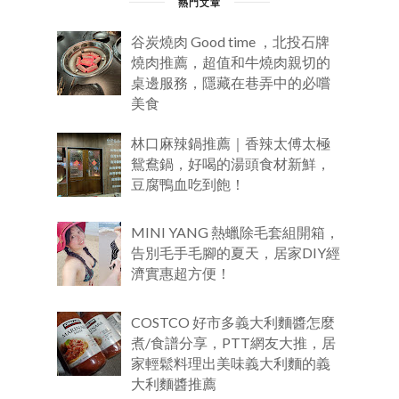
熱門文章
谷炭燒肉 Good time ，北投石牌
燒肉推薦，超值和牛燒肉親切的
桌邊服務，隱藏在巷弄中的必嚐
美食
林口麻辣鍋推薦｜香辣太傅太極
鴛鴦鍋，好喝的湯頭食材新鮮，
豆腐鴨血吃到飽！
MINI YANG 熱蠟除毛套組開箱，
告別毛手毛腳的夏天，居家DIY經
濟實惠超方便！
COSTCO 好市多義大利麵醬怎麼
煮/食譜分享，PTT網友大推，居
家輕鬆料理出美味義大利麵的義
大利麵醬推薦