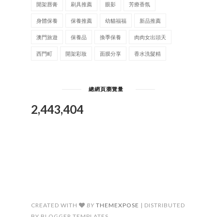
開架唇膏
刷具推薦
眼影
芳療香氛
身體保養
保養推薦
幼貓福福
新品推薦
澳門旅遊
保養品
換季保養
肉肉女出頭天
西門町
開架彩妝
面膜分享
香水洗髮精
總網頁瀏覽量
2,443,404
CREATED WITH
BY
THEMEXPOSE
| DISTRIBUTED
BY BLOGGER TEMPLATES