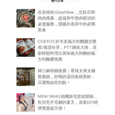
熱門文章
谷炭燒肉 Good time ，北投石牌
燒肉推薦，超值和牛燒肉親切的
桌邊服務，隱藏在巷弄中的必嚐
美食
COSTCO 好市多義大利麵醬怎麼
煮/食譜分享，PTT網友大推，居
家輕鬆料理出美味義大利麵的義
大利麵醬推薦
林口麻辣鍋推薦｜香辣太傅太極
鴛鴦鍋，好喝的湯頭食材新鮮，
豆腐鴨血吃到飽！
MINI YANG 熱蠟除毛套組開箱，
告別毛手毛腳的夏天，居家DIY經
濟實惠超方便！