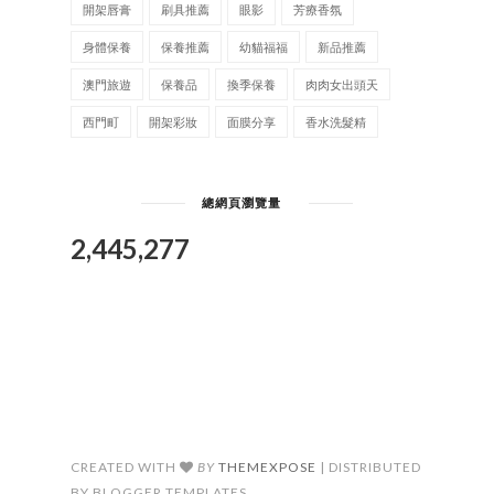
開架唇膏
刷具推薦
眼影
芳療香氛
身體保養
保養推薦
幼貓福福
新品推薦
澳門旅遊
保養品
換季保養
肉肉女出頭天
西門町
開架彩妝
面膜分享
香水洗髮精
總網頁瀏覽量
2,445,277
CREATED WITH
BY
THEMEXPOSE
| DISTRIBUTED
BY BLOGGER TEMPLATES