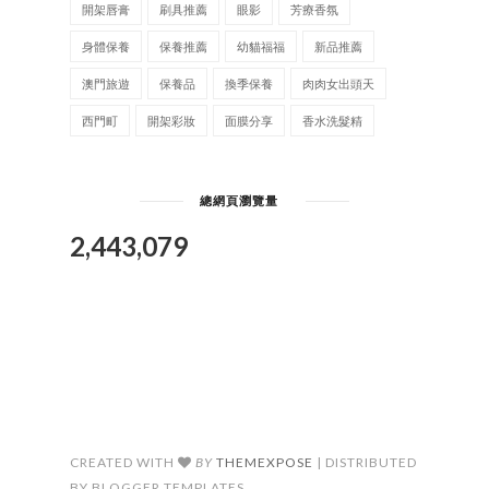
開架唇膏
刷具推薦
眼影
芳療香氛
身體保養
保養推薦
幼貓福福
新品推薦
澳門旅遊
保養品
換季保養
肉肉女出頭天
西門町
開架彩妝
面膜分享
香水洗髮精
總網頁瀏覽量
2,443,079
CREATED WITH
BY
THEMEXPOSE
| DISTRIBUTED
BY BLOGGER TEMPLATES