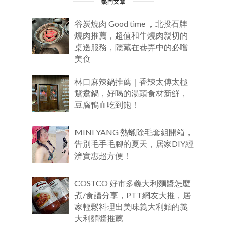
熱門文章
谷炭燒肉 Good time ，北投石牌
燒肉推薦，超值和牛燒肉親切的
桌邊服務，隱藏在巷弄中的必嚐
美食
林口麻辣鍋推薦｜香辣太傅太極
鴛鴦鍋，好喝的湯頭食材新鮮，
豆腐鴨血吃到飽！
MINI YANG 熱蠟除毛套組開箱，
告別毛手毛腳的夏天，居家DIY經
濟實惠超方便！
COSTCO 好市多義大利麵醬怎麼
煮/食譜分享，PTT網友大推，居
家輕鬆料理出美味義大利麵的義
大利麵醬推薦